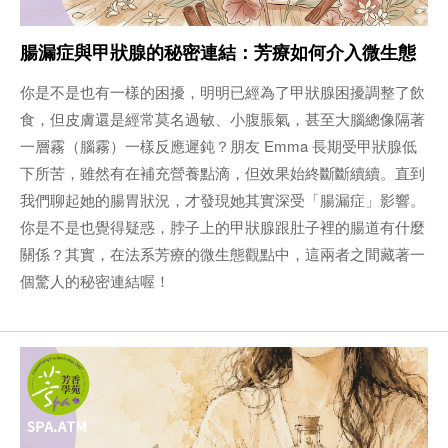
腸漏症與甲狀腺的秘密連結：芳療如何介入微生態
你是不是也有一樣的困擾，明明已經為了甲狀腺困擾調整了飲
食，但皮膚還是經常莫名過敏、小腹脹氣，甚至大腦總像隔著
一層霧（腦霧）一樣反應遲鈍？朋友 Emma 長期受甲狀腺低
下所苦，雖然有在補充營養點滴，但效果始終斷斷續續。直到
我們聊起她的腸胃狀況，才發現她其實深受「腸漏症」影響。
你是不是也覺得疑惑，脖子上的甲狀腺跟肚子裡的腸道有什麼
關係？其實，在法系芳療的微生態觀點中，這兩者之間藏著一
個驚人的秘密連結喔！