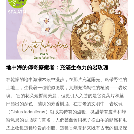
地中海的傳奇療癒者：充滿生命力的岩玫瑰
在乾燥的地中海灌木叢中漫步，在那片充滿陽光、略帶野性的
土地上，生長著一種貌似脆弱，實則充滿韌性的植物——岩玫
瑰。 它的花朵短暫而美麗，但更引人入勝的是它從葉片和莖
部泌出的深色、濃稠的芳香樹脂。在古老的文明中，岩玫瑰
（Cistus ladaniferus）就以其特有的溫暖、微甜帶有皮革和蜂
蜜氣息的香脂味而聞名，人們甚至會用梳子從山羊的鬍鬚和毛
皮上收集這種珍貴的樹脂。這種香氣聞起來既有古老的樹脂深