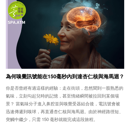
為何嗅覺訊號能在150毫秒內到達杏仁核與海馬迴？
你是否曾經有過這樣的經驗：走在街頭，忽然聞到一股熟悉的
氣味，立刻勾起兒時的記憶，甚至情緒瞬間被拉回到某個場
景？ 當氣味分子進入鼻腔並與嗅覺受器結合後，電訊號會被
迅速傳遞到嗅球，再直通杏仁核與海馬迴。由於神經路徑短、
突觸中繼少，只需 150 毫秒就能完成這段旅程。