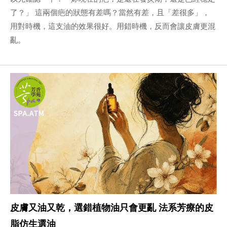
了？」 這兩個疤的狀態有差嗎？當然有差，且「差很多」，
用對時機，這支油的效果很好。用錯時機，反而會讓皮膚更混
亂。
皮膚又油又乾，選錯植物油只會更亂 法系芳療的皮
脂仿生選油