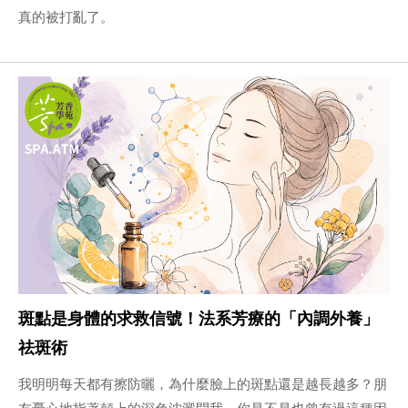
真的被打亂了。
斑點是身體的求救信號！法系芳療的「內調外養」
祛斑術
我明明每天都有擦防曬，為什麼臉上的斑點還是越長越多？朋
友憂心地指著頰上的深色沈澱問我。你是不是也曾有過這種困