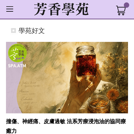
學苑好文
撞傷、神經痛、皮膚過敏 法系芳療浸泡油的協同療
癒力