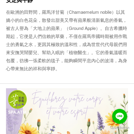
安定與平靜
在歐洲的田野間，羅馬洋甘菊（Chamaemelum nobile）以其
嬌小的白色花朵，散發出甜美又帶有蘋果般清新氣息的香氣，
被古人譽為「大地上的蘋果」（Ground Apple）。自古希臘時
期起，它便是人們信賴的草藥，不僅在羅馬帝國時期被用作戰
士的勇氣之水，更因其極致的溫和性，成為世世代代母親們用
來安撫哭鬧嬰兒、幫助入眠的「植物醫生」。它的香氣溫暖而
包覆，彷彿一張柔軟的毯子，能夠瞬間平息內心的波濤，為身
心帶來無比的祥和與寧靜。