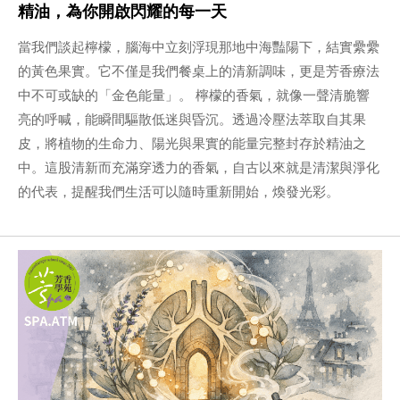
精油，為你開啟閃耀的每一天
當我們談起檸檬，腦海中立刻浮現那地中海豔陽下，結實纍纍
的黃色果實。它不僅是我們餐桌上的清新調味，更是芳香療法
中不可或缺的「金色能量」。 檸檬的香氣，就像一聲清脆響
亮的呼喊，能瞬間驅散低迷與昏沉。透過冷壓法萃取自其果
皮，將植物的生命力、陽光與果實的能量完整封存於精油之
中。這股清新而充滿穿透力的香氣，自古以來就是清潔與淨化
的代表，提醒我們生活可以隨時重新開始，煥發光彩。