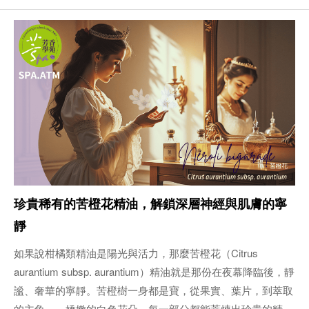
珍貴稀有的苦橙花精油，解鎖深層神經與肌膚的寧
靜
如果說柑橘類精油是陽光與活力，那麼苦橙花（Citrus
aurantium subsp. aurantium）精油就是那份在夜幕降臨後，靜
謐、奢華的寧靜。苦橙樹一身都是寶，從果實、葉片，到萃取
的主角——嬌嫩的白色花朵，每一部分都能萃煉出珍貴的精