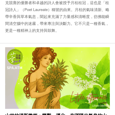
克競賽的優勝者和卓越的詩人會被授予月桂桂冠，這也是「桂
冠詩人」（Poet Laureate）稱號的由來。月桂的氣味清新、略
帶辛香與草本氣息，聞起來充滿了力量感和清晰度，彷彿能瞬
間清空腦中的迷霧，帶來專注與決斷力。它不只是一種香氣，
更是一種精神上的支持與鼓舞。