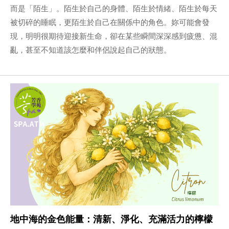
而是「陌生」。陌生於自己的身體、陌生於情緒、陌生於每天
被切碎的睡眠，更陌生於自己在關係中的角色。妳可能會發
現，明明很期待迎接新生命，卻在某些瞬間深深感到疲憊、混
亂，甚至不知道該怎麼和伴侶說起自己的狀態。
地中海的金色能量：清新、淨化、充滿活力的檸檬