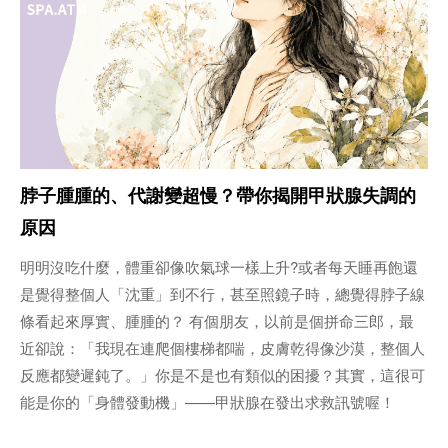
脖子腫腫的、代謝變超慢？帶你揭開甲狀腺失調的
原因
明明沒吃什麼，體重卻像吹氣球一樣上升?或者每天睡再飽還
是覺得整個人「沈重」到不行，甚至照鏡子時，總覺得脖子線
條看起來厚實、腫腫的？ 有個朋友，以前是個拼命三郎，最
近卻說：「我現在連爬個樓梯都喘，皮膚乾得像沙漠，整個人
反應都變遲鈍了。」你是不是也有類似的困擾？其實，這很可
能是你的「身體發動機」——甲狀腺在發出求救訊號喔！