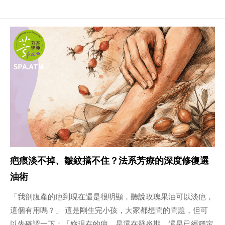
疤痕淡不掉、皺紋擋不住？法系芳療的深度修復選
油術
「我剖腹產的疤到現在還是很明顯，聽說玫瑰果油可以淡疤，
這個有用嗎？」 這是剛生完小孩，大家都想問的問題，但可
以先確認一下：「妳現在的疤，是還在發炎期，還是已經穩定