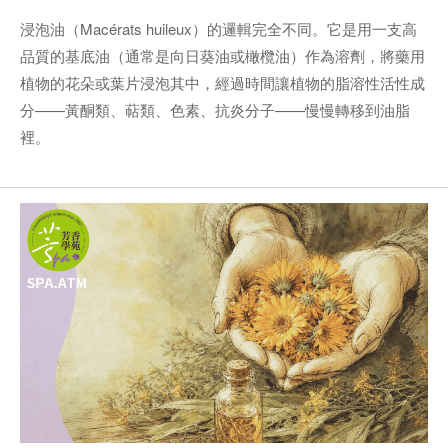
浸泡油（Macérats huileux）的邏輯完全不同。它是用一支高
品質的基底油（通常是向日葵油或橄欖油）作為溶劑，將藥用
植物的花朵或葉片浸泡其中，經過時間讓植物的脂溶性活性成
分——黃酮類、萜類、色素、抗炎分子——慢慢轉移到油脂
裡。