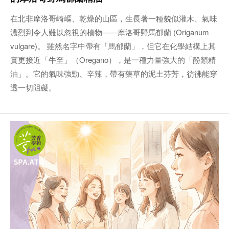
在北非摩洛哥崎嶇、乾燥的山區，生長著一種貌似灌木、氣味
濃烈到令人難以忽視的植物——摩洛哥野馬郁蘭 (Origanum
vulgare)。 雖然名字中帶有「馬郁蘭」，但它在化學結構上其
實更接近「牛至」（Oregano），是一種力量強大的「酚類精
油」。它的氣味強勁、辛辣，帶有藥草的泥土芬芳，彷彿能穿
透一切阻礙。