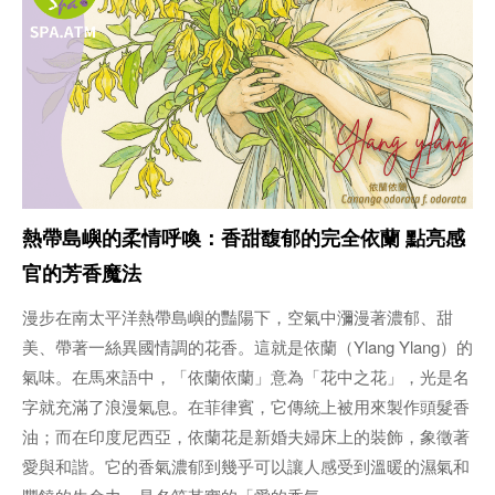
熱帶島嶼的柔情呼喚：香甜馥郁的完全依蘭 點亮感
官的芳香魔法
漫步在南太平洋熱帶島嶼的豔陽下，空氣中瀰漫著濃郁、甜
美、帶著一絲異國情調的花香。這就是依蘭（Ylang Ylang）的
氣味。在馬來語中，「依蘭依蘭」意為「花中之花」，光是名
字就充滿了浪漫氣息。在菲律賓，它傳統上被用來製作頭髮香
油；而在印度尼西亞，依蘭花是新婚夫婦床上的裝飾，象徵著
愛與和諧。它的香氣濃郁到幾乎可以讓人感受到溫暖的濕氣和