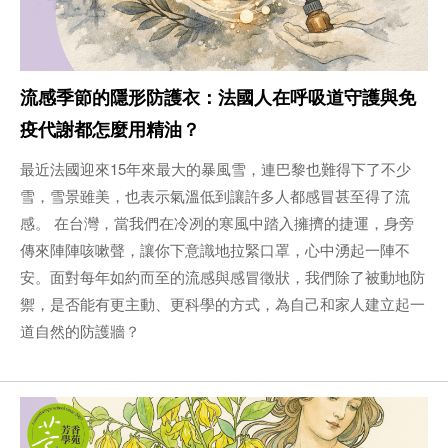
流感季節的隱形防護衣：法國人在呼吸道守護與免
疫代謝都怎麼用精油？
最近法國迎來15年來最大的暴風雪，連巴黎也難得下了不少
雪，雪景雖美，也表示氣溫低到讓許多人都感冒甚至得了流
感。 在台灣，當我們在冷冽的寒風中踏入擁擠的捷運，身旁
傳來陣陣咳嗽聲，讓你下意識地拉緊口罩，心中湧起一陣不
安。面對每年如約而至的流感與感冒徵狀，我們除了被動地防
禦，是否能有更主動、更科學的方式，為自己和家人建立起一
道自然的防護牆？