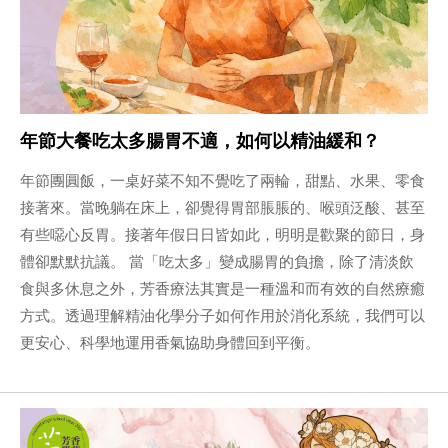
年節大餐吃太多腸胃不適，如何以精油緩和？
年節團圓飯，一桌好菜不知不覺吃了兩輪，甜點、水果、零食
接著來。當晚躺在床上，卻覺得胃部脹脹的、喉頭泛酸、甚至
有些噁心反胃。接著年假日日皆如此，明明是歡聚的節日，身
體卻默默抗議。 當「吃太多」變成腸胃的負擔，除了清淡飲
食與多休息之外，芳香療法其實是一種溫和而有效的自然療癒
方式。透過理解精油化學分子如何作用於消化系統，我們可以
更安心、科學地運用香氣協助身體回到平衡。