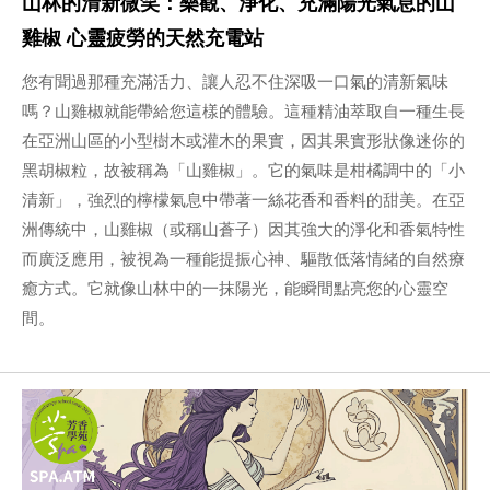
山林的清新微笑：樂觀、淨化、充滿陽光氣息的山
雞椒 心靈疲勞的天然充電站
您有聞過那種充滿活力、讓人忍不住深吸一口氣的清新氣味
嗎？山雞椒就能帶給您這樣的體驗。這種精油萃取自一種生長
在亞洲山區的小型樹木或灌木的果實，因其果實形狀像迷你的
黑胡椒粒，故被稱為「山雞椒」。它的氣味是柑橘調中的「小
清新」，強烈的檸檬氣息中帶著一絲花香和香料的甜美。在亞
洲傳統中，山雞椒（或稱山蒼子）因其強大的淨化和香氣特性
而廣泛應用，被視為一種能提振心神、驅散低落情緒的自然療
癒方式。它就像山林中的一抹陽光，能瞬間點亮您的心靈空
間。