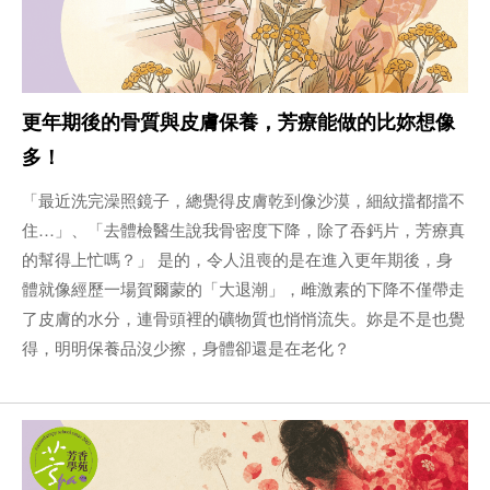
更年期後的骨質與皮膚保養，芳療能做的比妳想像
多！
「最近洗完澡照鏡子，總覺得皮膚乾到像沙漠，細紋擋都擋不
住…」、「去體檢醫生說我骨密度下降，除了吞鈣片，芳療真
的幫得上忙嗎？」 是的，令人沮喪的是在進入更年期後，身
體就像經歷一場賀爾蒙的「大退潮」，雌激素的下降不僅帶走
了皮膚的水分，連骨頭裡的礦物質也悄悄流失。妳是不是也覺
得，明明保養品沒少擦，身體卻還是在老化？