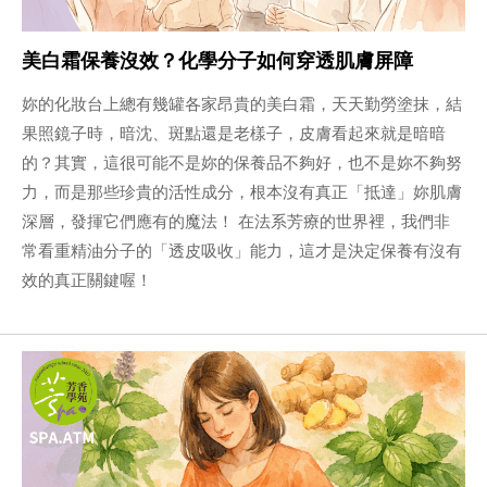
美白霜保養沒效？化學分子如何穿透肌膚屏障
妳的化妝台上總有幾罐各家昂貴的美白霜，天天勤勞塗抹，結
果照鏡子時，暗沈、斑點還是老樣子，皮膚看起來就是暗暗
的？其實，這很可能不是妳的保養品不夠好，也不是妳不夠努
力，而是那些珍貴的活性成分，根本沒有真正「抵達」妳肌膚
深層，發揮它們應有的魔法！ 在法系芳療的世界裡，我們非
常看重精油分子的「透皮吸收」能力，這才是決定保養有沒有
效的真正關鍵喔！