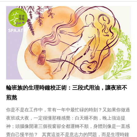
輪班族的生理時鐘校正術：三段式用油，讓夜班不
煎熬
你是不是在工作中，常有一年中最忙碌的時刻？又如果你做過
夜班或大夜，一定很懂那種感覺：白天睡不飽，晚上強迫提
神；頭腦像開著三個視窗卻全都運轉不順，身體則像是一直感
覺自己慢半拍？ 其實這並不是意志力的問題，而是生理時鐘