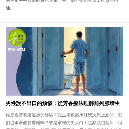
油。
男性說不出口的煩惱：從芳香療法理解前列腺增生
妳是否曾有過這樣的經驗？先生半夜起床好幾次想上廁所，我
們也跟著醒影響睡眠？或是家裡的男人白天也頻頻跑廁所，但