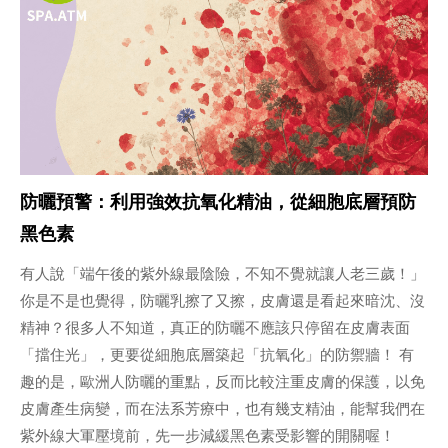
防曬預警：利用強效抗氧化精油，從細胞底層預防
黑色素
有人說「端午後的紫外線最陰險，不知不覺就讓人老三歲！」
你是不是也覺得，防曬乳擦了又擦，皮膚還是看起來暗沈、沒
精神？很多人不知道，真正的防曬不應該只停留在皮膚表面
「擋住光」，更要從細胞底層築起「抗氧化」的防禦牆！ 有
趣的是，歐洲人防曬的重點，反而比較注重皮膚的保護，以免
皮膚產生病變，而在法系芳療中，也有幾支精油，能幫我們在
紫外線大軍壓境前，先一步減緩黑色素受影響的開關喔！