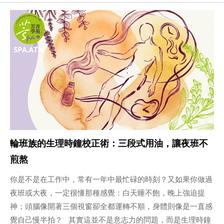
輪班族的生理時鐘校正術：三段式用油，讓夜班不
煎熬
你是不是在工作中，常有一年中最忙碌的時刻？又如果你做過
夜班或大夜，一定很懂那種感覺：白天睡不飽，晚上強迫提
神；頭腦像開著三個視窗卻全都運轉不順，身體則像是一直感
覺自己慢半拍？ 其實這並不是意志力的問題，而是生理時鐘