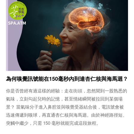
為何嗅覺訊號能在150毫秒內到達杏仁核與海馬迴？
你是否曾經有過這樣的經驗：走在街頭，忽然聞到一股熟悉的
氣味，立刻勾起兒時的記憶，甚至情緒瞬間被拉回到某個場
景？ 當氣味分子進入鼻腔並與嗅覺受器結合後，電訊號會被
迅速傳遞到嗅球，再直通杏仁核與海馬迴。由於神經路徑短、
突觸中繼少，只需 150 毫秒就能完成這段旅程。