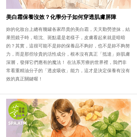
美白霜保養沒效？化學分子如何穿透肌膚屏障
妳的化妝台上總有幾罐各家昂貴的美白霜，天天勤勞塗抹，結
果照鏡子時，暗沈、斑點還是老樣子，皮膚看起來就是暗暗
的？其實，這很可能不是妳的保養品不夠好，也不是妳不夠努
力，而是那些珍貴的活性成分，根本沒有真正「抵達」妳肌膚
深層，發揮它們應有的魔法！ 在法系芳療的世界裡，我們非
常看重精油分子的「透皮吸收」能力，這才是決定保養有沒有
效的真正關鍵喔！