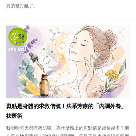
真的被打亂了。
斑點是身體的求救信號！法系芳療的「內調外養」
祛斑術
我明明每天都有擦防曬，為什麼臉上的斑點還是越長越多？朋
友憂心地指著頰上的深色沈澱問我。你是不是也曾有過這種困