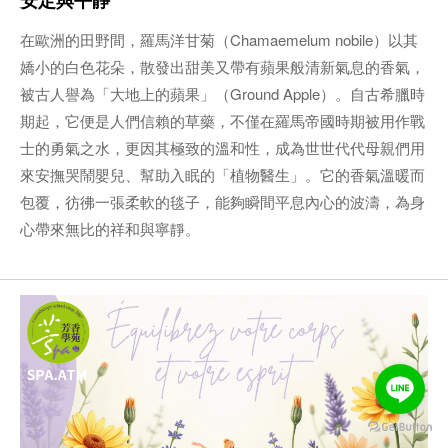
安定與平靜
在歐洲的田野間，羅馬洋甘菊（Chamaemelum nobile）以其
嬌小的白色花朵，散發出甜美又帶有蘋果般清新氣息的香氣，
被古人譽為「大地上的蘋果」（Ground Apple）。自古希臘時
期起，它便是人們信賴的草藥，不僅在羅馬帝國時期被用作戰
士的勇氣之水，更因其極致的溫和性，成為世世代代母親們用
來安撫哭鬧嬰兒、幫助入眠的「植物醫生」。它的香氣溫暖而
包覆，彷彿一張柔軟的毯子，能夠瞬間平息內心的波濤，為身
心帶來無比的祥和與寧靜。