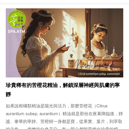
珍貴稀有的苦橙花精油，解鎖深層神經與肌膚的寧
靜
如果說柑橘類精油是陽光與活力，那麼苦橙花（Citrus
aurantium subsp. aurantium）精油就是那份在夜幕降臨後，靜
謐、奢華的寧靜。苦橙樹一身都是寶，從果實、葉片，到萃取
的主角——嬌嫩的白色花朵，每一部分都能萃煉出珍貴的精