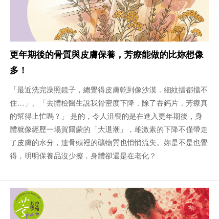
更年期後的骨質與皮膚保養，芳療能做的比妳想像
多！
「最近洗完澡照鏡子，總覺得皮膚乾到像沙漠，細紋擋都擋不
住…」、「去體檢醫生說我骨密度下降，除了吞鈣片，芳療真
的幫得上忙嗎？」 是的，令人沮喪的是在進入更年期後，身
體就像經歷一場賀爾蒙的「大退潮」，雌激素的下降不僅帶走
了皮膚的水分，連骨頭裡的礦物質也悄悄流失。妳是不是也覺
得，明明保養品沒少擦，身體卻還是在老化？