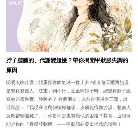
脖子腫腫的、代謝變超慢？帶你揭開甲狀腺失調的
原因
明明沒吃什麼，體重卻像吹氣球一樣上升?或者每天睡再飽還
是覺得整個人「沈重」到不行，甚至照鏡子時，總覺得脖子線
條看起來厚實、腫腫的？ 有個朋友，以前是個拼命三郎，最
近卻說：「我現在連爬個樓梯都喘，皮膚乾得像沙漠，整個人
反應都變遲鈍了。」你是不是也有類似的困擾？其實，這很可
能是你的「身體發動機」——甲狀腺在發出求救訊號喔！