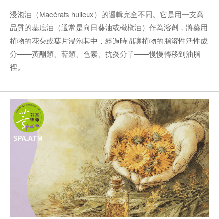
浸泡油（Macérats huileux）的邏輯完全不同。它是用一支高
品質的基底油（通常是向日葵油或橄欖油）作為溶劑，將藥用
植物的花朵或葉片浸泡其中，經過時間讓植物的脂溶性活性成
分——黃酮類、萜類、色素、抗炎分子——慢慢轉移到油脂
裡。