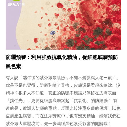
防曬預警：利用強效抗氧化精油，從細胞底層預防
黑色素
有人說「端午後的紫外線最陰險，不知不覺就讓人老三歲！」
你是不是也覺得，防曬乳擦了又擦，皮膚還是看起來暗沈、沒
精神？很多人不知道，真正的防曬不應該只停留在皮膚表面
「擋住光」，更要從細胞底層築起「抗氧化」的防禦牆！ 有
趣的是，歐洲人防曬的重點，反而比較注重皮膚的保護，以免
皮膚產生病變，而在法系芳療中，也有幾支精油，能幫我們在
紫外線大軍壓境前，先一步減緩黑色素受影響的開關喔！