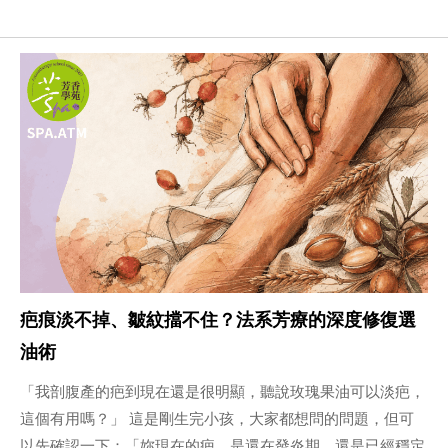
疤痕淡不掉、皺紋擋不住？法系芳療的深度修復選
油術
「我剖腹產的疤到現在還是很明顯，聽說玫瑰果油可以淡疤，
這個有用嗎？」 這是剛生完小孩，大家都想問的問題，但可
以先確認一下：「妳現在的疤，是還在發炎期，還是已經穩定