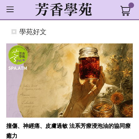
學苑好文
撞傷、神經痛、皮膚過敏 法系芳療浸泡油的協同療
癒力