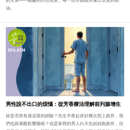
油。
男性說不出口的煩惱：從芳香療法理解前列腺增生
妳是否曾有過這樣的經驗？先生半夜起床好幾次想上廁所，我
們也跟著醒影響睡眠？或是家裡的男人白天也頻頻跑廁所，但