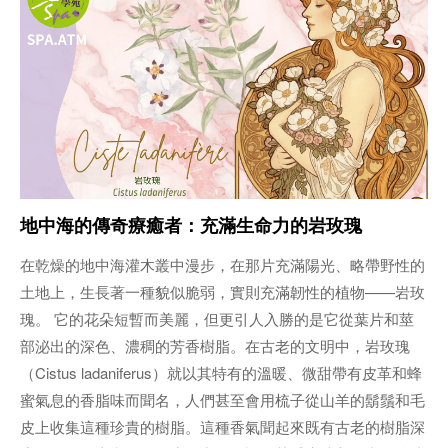
地中海的傳奇療癒者：充滿生命力的岩玫瑰
在乾燥的地中海灌木叢中漫步，在那片充滿陽光、略帶野性的
土地上，生長著一種貌似脆弱，實則充滿韌性的植物——岩玫
瑰。 它的花朵短暫而美麗，但更引人入勝的是它從葉片和莖
部泌出的深色、濃稠的芳香樹脂。在古老的文明中，岩玫瑰
（Cistus ladaniferus）就以其特有的溫暖、微甜帶有皮革和蜂
蜜氣息的香脂味而聞名，人們甚至會用梳子從山羊的鬍鬚和毛
皮上收集這種珍貴的樹脂。這種香氣聞起來既有古老的樹脂深