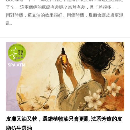
了？」 這兩個疤的狀態有差嗎？當然有差，且「差很多」，
用對時機，這支油的效果很好。用錯時機，反而會讓皮膚更混
亂。
皮膚又油又乾，選錯植物油只會更亂 法系芳療的皮
脂仿生選油