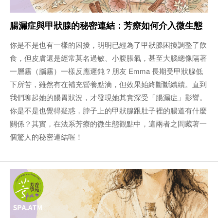
腸漏症與甲狀腺的秘密連結：芳療如何介入微生態
你是不是也有一樣的困擾，明明已經為了甲狀腺困擾調整了飲
食，但皮膚還是經常莫名過敏、小腹脹氣，甚至大腦總像隔著
一層霧（腦霧）一樣反應遲鈍？朋友 Emma 長期受甲狀腺低
下所苦，雖然有在補充營養點滴，但效果始終斷斷續續。直到
我們聊起她的腸胃狀況，才發現她其實深受「腸漏症」影響。
你是不是也覺得疑惑，脖子上的甲狀腺跟肚子裡的腸道有什麼
關係？其實，在法系芳療的微生態觀點中，這兩者之間藏著一
個驚人的秘密連結喔！