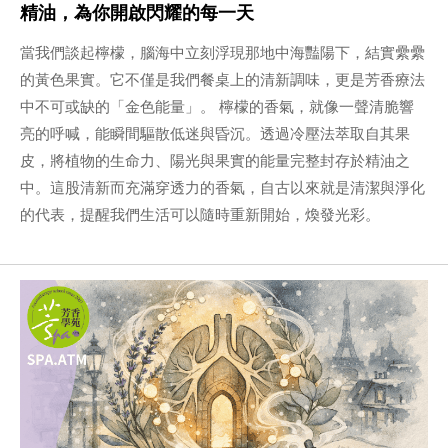
精油，為你開啟閃耀的每一天
當我們談起檸檬，腦海中立刻浮現那地中海豔陽下，結實纍纍
的黃色果實。它不僅是我們餐桌上的清新調味，更是芳香療法
中不可或缺的「金色能量」。 檸檬的香氣，就像一聲清脆響
亮的呼喊，能瞬間驅散低迷與昏沉。透過冷壓法萃取自其果
皮，將植物的生命力、陽光與果實的能量完整封存於精油之
中。這股清新而充滿穿透力的香氣，自古以來就是清潔與淨化
的代表，提醒我們生活可以隨時重新開始，煥發光彩。