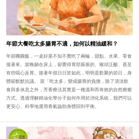
年節大餐吃太多腸胃不適，如何以精油緩和？
年節團圓飯，一桌好菜不知不覺吃了兩輪，甜點、水果、零食
接著來。當晚躺在床上，卻覺得胃部脹脹的、喉頭泛酸、甚至
有些噁心反胃。接著年假日日皆如此，明明是歡聚的節日，身
體卻默默抗議。 當「吃太多」變成腸胃的負擔，除了清淡飲
食與多休息之外，芳香療法其實是一種溫和而有效的自然療癒
方式。透過理解精油化學分子如何作用於消化系統，我們可以
更安心、科學地運用香氣協助身體回到平衡。