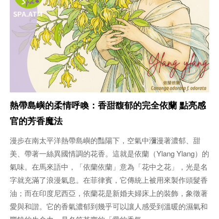
熱帶島嶼的柔情呼喚：香甜馥郁的完全依蘭 點亮感
官的芳香魔法
漫步在南太平洋熱帶島嶼的豔陽下，空氣中瀰漫著濃郁、甜
美、帶著一絲異國情調的花香。這就是依蘭（Ylang Ylang）的
氣味。在馬來語中，「依蘭依蘭」意為「花中之花」，光是名
字就充滿了浪漫氣息。在菲律賓，它傳統上被用來製作頭髮香
油；而在印度尼西亞，依蘭花是新婚夫婦床上的裝飾，象徵著
愛與和諧。它的香氣濃郁到幾乎可以讓人感受到溫暖的濕氣和