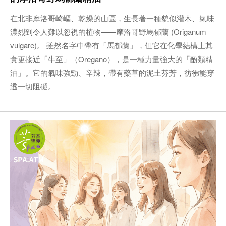
在北非摩洛哥崎嶇、乾燥的山區，生長著一種貌似灌木、氣味
濃烈到令人難以忽視的植物——摩洛哥野馬郁蘭 (Origanum
vulgare)。 雖然名字中帶有「馬郁蘭」，但它在化學結構上其
實更接近「牛至」（Oregano），是一種力量強大的「酚類精
油」。它的氣味強勁、辛辣，帶有藥草的泥土芬芳，彷彿能穿
透一切阻礙。