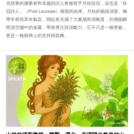
克競賽的優勝者和卓越的詩人會被授予月桂桂冠，這也是「桂
冠詩人」（Poet Laureate）稱號的由來。月桂的氣味清新、略
帶辛香與草本氣息，聞起來充滿了力量感和清晰度，彷彿能瞬
間清空腦中的迷霧，帶來專注與決斷力。它不只是一種香氣，
更是一種精神上的支持與鼓舞。