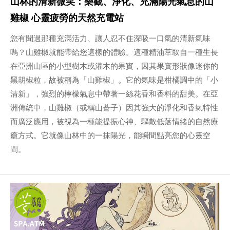
山林的清新微笑：樂觀、淨化、充滿陽光氣息的山
雞椒 心靈疲勞的天然充電站
您有聞過那種充滿活力、讓人忍不住深吸一口氣的清新氣味
嗎？山雞椒就能帶給您這樣的體驗。這種精油萃取自一種生長
在亞洲山區的小型樹木或灌木的果實，因其果實形狀像迷你的
黑胡椒粒，故被稱為「山雞椒」。它的氣味是柑橘調中的「小
清新」，強烈的檸檬氣息中帶著一絲花香和香料的甜美。在亞
洲傳統中，山雞椒（或稱山蒼子）因其強大的淨化和香氣特性
而廣泛應用，被視為一種能提振心神、驅散低落情緒的自然療
癒方式。它就像山林中的一抹陽光，能瞬間點亮您的心靈空
間。