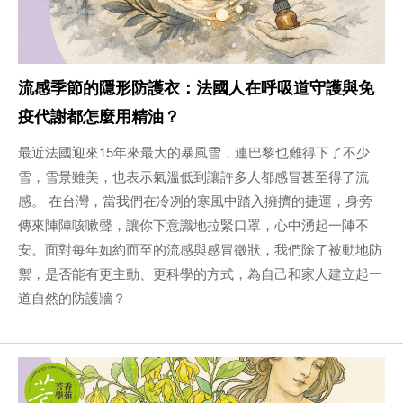
流感季節的隱形防護衣：法國人在呼吸道守護與免
疫代謝都怎麼用精油？
最近法國迎來15年來最大的暴風雪，連巴黎也難得下了不少
雪，雪景雖美，也表示氣溫低到讓許多人都感冒甚至得了流
感。 在台灣，當我們在冷冽的寒風中踏入擁擠的捷運，身旁
傳來陣陣咳嗽聲，讓你下意識地拉緊口罩，心中湧起一陣不
安。面對每年如約而至的流感與感冒徵狀，我們除了被動地防
禦，是否能有更主動、更科學的方式，為自己和家人建立起一
道自然的防護牆？