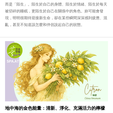
而是「陌生」。陌生於自己的身體、陌生於情緒、陌生於每天
被切碎的睡眠，更陌生於自己在關係中的角色。妳可能會發
現，明明很期待迎接新生命，卻在某些瞬間深深感到疲憊、混
亂，甚至不知道該怎麼和伴侶說起自己的狀態。
地中海的金色能量：清新、淨化、充滿活力的檸檬