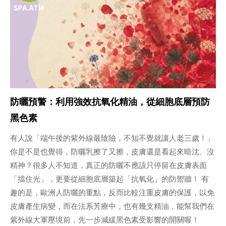
防曬預警：利用強效抗氧化精油，從細胞底層預防
黑色素
有人說「端午後的紫外線最陰險，不知不覺就讓人老三歲！」
你是不是也覺得，防曬乳擦了又擦，皮膚還是看起來暗沈、沒
精神？很多人不知道，真正的防曬不應該只停留在皮膚表面
「擋住光」，更要從細胞底層築起「抗氧化」的防禦牆！ 有
趣的是，歐洲人防曬的重點，反而比較注重皮膚的保護，以免
皮膚產生病變，而在法系芳療中，也有幾支精油，能幫我們在
紫外線大軍壓境前，先一步減緩黑色素受影響的開關喔！