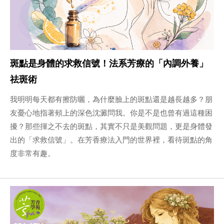
斑點是身體的求救信號！法系芳療的「內調外養」
祛斑術
我明明每天都有擦防曬，為什麼臉上的斑點還是越長越多？朋
友憂心地指著頰上的深色沈澱問我。你是不是也曾有過這種困
擾？那些揮之不去的斑點，其實不只是美觀問題，更是身體發
出的「求救信號」。在芳香療法入門的世界裡，看待斑點的角
度非常有趣。