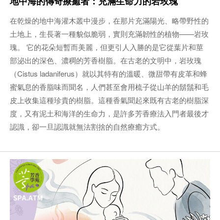
地中海的傳奇療癒者：充滿生命力的岩玫瑰
在乾燥的地中海灌木叢中漫步，在那片充滿陽光、略帶野性的
土地上，生長著一種貌似脆弱，實則充滿韌性的植物——岩玫
瑰。 它的花朵短暫而美麗，但更引人入勝的是它從葉片和莖
部泌出的深色、濃稠的芳香樹脂。在古老的文明中，岩玫瑰
（Cistus ladaniferus）就以其特有的溫暖、微甜帶有皮革和蜂
蜜氣息的香脂味而聞名，人們甚至會用梳子從山羊的鬍鬚和毛
皮上收集這種珍貴的樹脂。這種香氣聞起來既有古老的樹脂深
度，又有泥土和海洋的生命力，是許多芳香療法入門者最後才
認識，卻一旦認識就無法割捨的自然療癒方式。