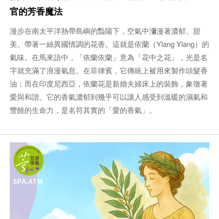
官的芳香魔法
漫步在南太平洋熱帶島嶼的豔陽下，空氣中瀰漫著濃郁、甜
美、帶著一絲異國情調的花香。這就是依蘭（Ylang Ylang）的
氣味。在馬來語中，「依蘭依蘭」意為「花中之花」，光是名
字就充滿了浪漫氣息。在菲律賓，它傳統上被用來製作頭髮香
油；而在印度尼西亞，依蘭花是新婚夫婦床上的裝飾，象徵著
愛與和諧。它的香氣濃郁到幾乎可以讓人感受到溫暖的濕氣和
豐饒的生命力，是名符其實的「愛的香氣」。