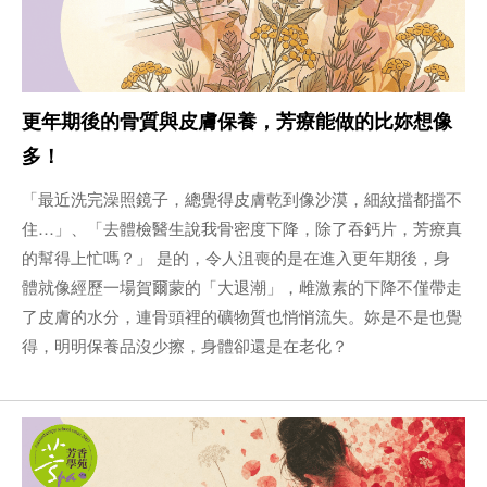
更年期後的骨質與皮膚保養，芳療能做的比妳想像
多！
「最近洗完澡照鏡子，總覺得皮膚乾到像沙漠，細紋擋都擋不
住…」、「去體檢醫生說我骨密度下降，除了吞鈣片，芳療真
的幫得上忙嗎？」 是的，令人沮喪的是在進入更年期後，身
體就像經歷一場賀爾蒙的「大退潮」，雌激素的下降不僅帶走
了皮膚的水分，連骨頭裡的礦物質也悄悄流失。妳是不是也覺
得，明明保養品沒少擦，身體卻還是在老化？