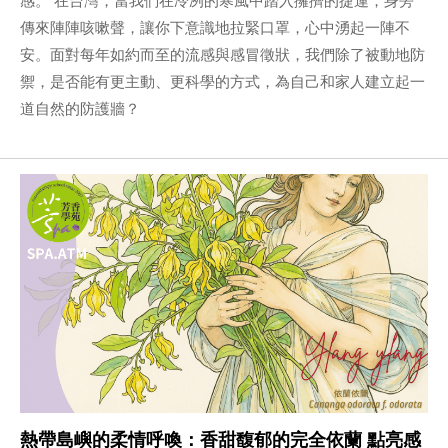
傳來陣陣咳嗽聲，讓你下意識地拉緊口罩，心中湧起一陣不
安。面對每年如約而至的流感與感冒徵狀，我們除了被動地防
禦，是否能有更主動、更科學的方式，為自己和家人建立起一
道自然的防護牆？
熱帶島嶼的柔情呼喚：香甜馥郁的完全依蘭 點亮感