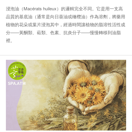
浸泡油（Macérats huileux）的邏輯完全不同。它是用一支高
品質的基底油（通常是向日葵油或橄欖油）作為溶劑，將藥用
植物的花朵或葉片浸泡其中，經過時間讓植物的脂溶性活性成
分——黃酮類、萜類、色素、抗炎分子——慢慢轉移到油脂
裡。