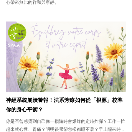
心帶來無比的祥和與寧靜。
神經系統崩潰警報！法系芳療如何從「根源」校準
你的身心平衡？
你是否曾感覺到自己像一顆隨時會爆炸的定時炸彈？工作一忙
起來就心悸、胃痛？明明很累卻怎樣都睡不著？早上醒來時，