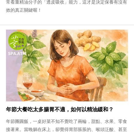
常看重精油分子的「透皮吸收」能力，這才是決定保養有沒有
效的真正關鍵喔！
年節大餐吃太多腸胃不適，如何以精油緩和？
年節團圓飯，一桌好菜不知不覺吃了兩輪，甜點、水果、零食
接著來。當晚躺在床上，卻覺得胃部脹脹的、喉頭泛酸、甚至