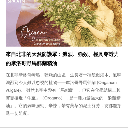
來自北非的天然防護罩：濃烈、強效、極具穿透力
的摩洛哥野馬郁蘭精油
在北非摩洛哥崎嶇、乾燥的山區，生長著一種貌似灌木、氣味
濃烈到令人難以忽視的植物——摩洛哥野馬郁蘭 (Origanum
vulgare)。 雖然名字中帶有「馬郁蘭」，但它在化學結構上其
實更接近「牛至」（Oregano），是一種力量強大的「酚類精
油」。它的氣味強勁、辛辣，帶有藥草的泥土芬芳，彷彿能穿
透一切阻礙。