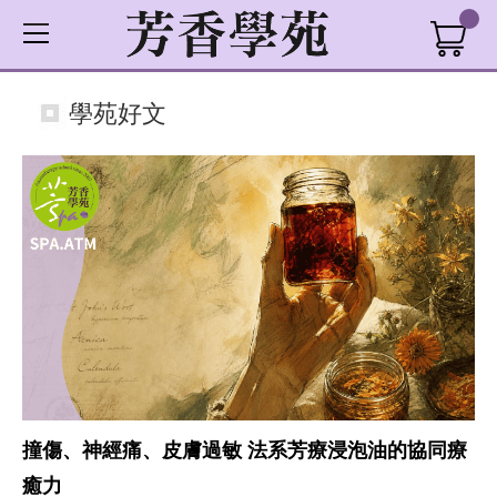
學苑好文
撞傷、神經痛、皮膚過敏 法系芳療浸泡油的協同療
癒力