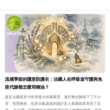
流感季節的隱形防護衣：法國人在呼吸道守護與免
疫代謝都怎麼用精油？
最近法國迎來15年來最大的暴風雪，連巴黎也難得下了不少
雪，雪景雖美，也表示氣溫低到讓許多人都感冒甚至得了流
感。 在台灣，當我們在冷冽的寒風中踏入擁擠的捷運，身旁