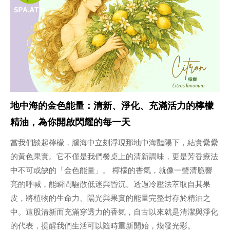
地中海的金色能量：清新、淨化、充滿活力的檸檬
精油，為你開啟閃耀的每一天
當我們談起檸檬，腦海中立刻浮現那地中海豔陽下，結實纍纍
的黃色果實。它不僅是我們餐桌上的清新調味，更是芳香療法
中不可或缺的「金色能量」。 檸檬的香氣，就像一聲清脆響
亮的呼喊，能瞬間驅散低迷與昏沉。透過冷壓法萃取自其果
皮，將植物的生命力、陽光與果實的能量完整封存於精油之
中。這股清新而充滿穿透力的香氣，自古以來就是清潔與淨化
的代表，提醒我們生活可以隨時重新開始，煥發光彩。