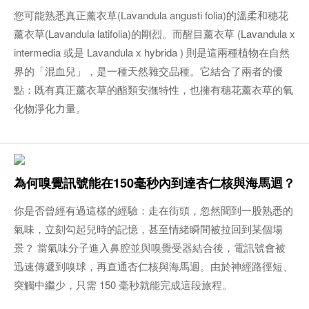
您可能熟悉真正薰衣草(Lavandula angusti folia)的溫柔和穗花
薰衣草(Lavandula latifolia)的剛烈。而醒目薰衣草 (Lavandula x
intermedia 或是 Lavandula x hybrida ) 則是這兩種植物在自然
界的「混血兒」，是一種天然雜交品種。它結合了兩者的優
點：既有真正薰衣草的酯類安撫特性，也擁有穗花薰衣草的氧
化物淨化力量。
為何嗅覺訊號能在150毫秒內到達杏仁核與海馬迴？
你是否曾經有過這樣的經驗：走在街頭，忽然聞到一股熟悉的
氣味，立刻勾起兒時的記憶，甚至情緒瞬間被拉回到某個場
景？ 當氣味分子進入鼻腔並與嗅覺受器結合後，電訊號會被
迅速傳遞到嗅球，再直通杏仁核與海馬迴。由於神經路徑短、
突觸中繼少，只需 150 毫秒就能完成這段旅程。