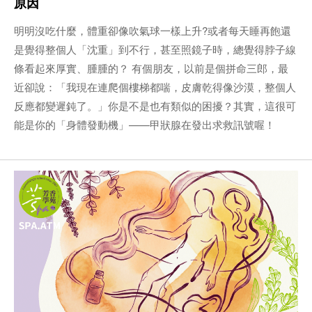
原因
明明沒吃什麼，體重卻像吹氣球一樣上升?或者每天睡再飽還
是覺得整個人「沈重」到不行，甚至照鏡子時，總覺得脖子線
條看起來厚實、腫腫的？ 有個朋友，以前是個拼命三郎，最
近卻說：「我現在連爬個樓梯都喘，皮膚乾得像沙漠，整個人
反應都變遲鈍了。」你是不是也有類似的困擾？其實，這很可
能是你的「身體發動機」——甲狀腺在發出求救訊號喔！