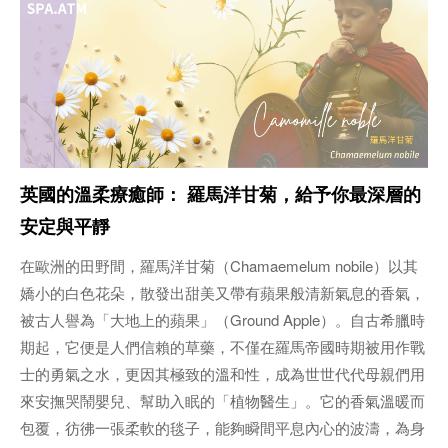
英國的溫柔療癒師： 羅馬洋甘菊，給予你最深層的
安定與平靜
在歐洲的田野間，羅馬洋甘菊（Chamaemelum nobile）以其
嬌小的白色花朵，散發出甜美又帶有蘋果般清新氣息的香氣，
被古人譽為「大地上的蘋果」（Ground Apple）。自古希臘時
期起，它便是人們信賴的草藥，不僅在羅馬帝國時期被用作戰
士的勇氣之水，更因其極致的溫和性，成為世世代代母親們用
來安撫哭鬧嬰兒、幫助入眠的「植物醫生」。它的香氣溫暖而
包覆，彷彿一張柔軟的毯子，能夠瞬間平息內心的波濤，為身