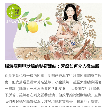
腸漏症與甲狀腺的秘密連結：芳療如何介入微生態
你是不是也有一樣的困擾，明明已經為了甲狀腺困擾調整了飲
食，但皮膚還是經常莫名過敏、小腹脹氣，甚至大腦總像隔著
一層霧（腦霧）一樣反應遲鈍？朋友 Emma 長期受甲狀腺低
下所苦，雖然有在補充營養點滴，但效果始終斷斷續續。直到
我們聊起她的腸胃狀況，才發現她其實深受「腸漏症」影響。