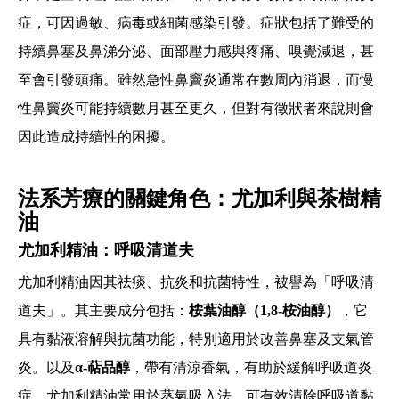
症，可因過敏、病毒或細菌感染引發。症狀包括了難受的
持續鼻塞及鼻涕分泌、面部壓力感與疼痛、嗅覺減退，甚
至會引發頭痛。雖然急性鼻竇炎通常在數周內消退，而慢
性鼻竇炎可能持續數月甚至更久，但對有徵狀者來說則會
因此造成持續性的困擾。
法系芳療的關鍵角色：尤加利與茶樹精
油
尤加利精油：呼吸清道夫
尤加利精油因其祛痰、抗炎和抗菌特性，被譽為「呼吸清
道夫」。其主要成分包括：
桉葉油醇（1,8-桉油醇）
，它
具有黏液溶解與抗菌功能，特別適用於改善鼻塞及支氣管
炎。以及
α-萜品醇
，帶有清涼香氣，有助於緩解呼吸道炎
症。尤加利精油常用於蒸氣吸入法，可有效清除呼吸道黏