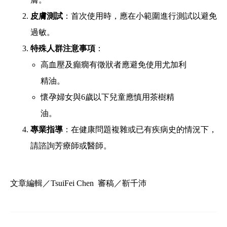
皮膚測試
：首次使用時，應在小範圍進行測試以避免
過敏。
特殊人群注意事項
：
高血壓及癲癇有徵狀者應避免使用尤加利
精油。
懷孕婦女與6歲以下兒童應慎用茶樹精
油。
專業指導
：在健康問題複雜或已有疾病史的情況下，
請諮詢芳療師或醫師。
文章編輯
／TsuiFei Chen 審稿／
靳千沛