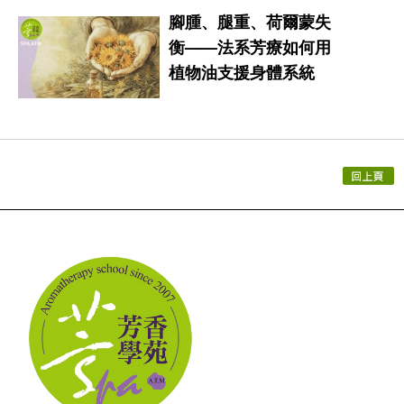
腳腫、腿重、荷爾蒙失
衡——法系芳療如何用
植物油支援身體系統