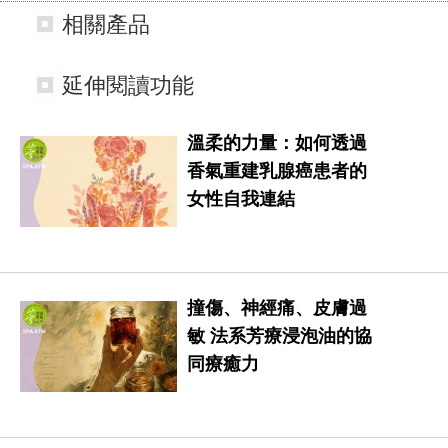
相關產品
延伸閱讀功能
溫柔的力量：如何透過
香氣重建乳腺癌患者的
女性自我連結
撞傷、神經痛、皮膚過
敏 法系芳療浸泡油的協
同療癒力