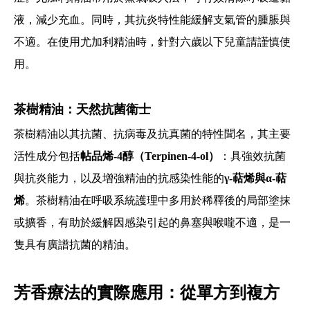
液，減少充血。同時，其抗炎特性能緩解支氣管的腫脹與
不適。在使用尤加利精油時，
針對六歲以下兒童請謹慎使
用。
茶樹精油：天然抗菌衛士
茶樹精油以其抗菌、抗病毒及抗真菌的特性聞名，其主要
活性成分包括
帖品烯-4醇（Terpinen-4-ol）
：具強效抗菌
與抗炎能力，以及增強精油的抗感染性能的
γ-萜烯與α-萜
烯
。茶樹精油在呼吸系統護理中多用於稀釋後的局部塗抹
或擴香，有助於緩解因感染引起的鼻塞與喉嚨不適，是
一
隻具有廣譜抗菌的精油。
芳香療法的實際應用：從單方到複方