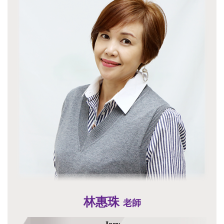
林惠珠
老師