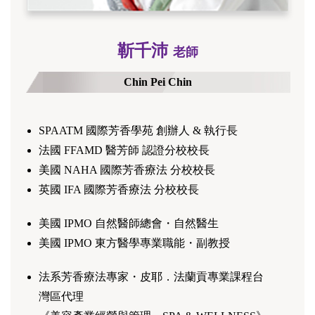
靳千沛
老師
Chin Pei Chin
SPAATM 國際芳香學苑 創辦人 & 執行長
法國 FFAMD 醫芳師 認證分校校長
美國 NAHA 國際芳香療法 分校校長
英國 IFA 國際芳香療法 分校校長
美國 IPMO 自然醫師總會・自然醫生
美國 IPMO 東方醫學專業職能・副教授
法系芳香療法專家・皮耶．法蘭貢專業課程台
灣區代理