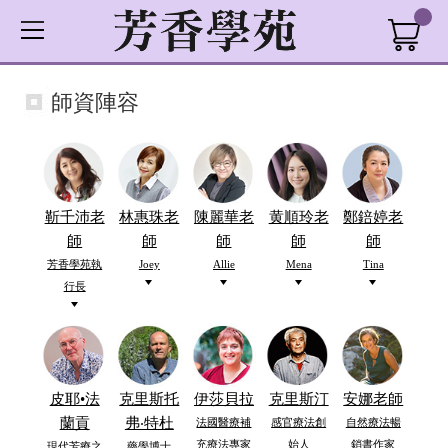
師資陣容
靳千沛老
林惠珠老
陳麗華老
黄順玲老
鄭錇婷老
師
師
師
師
師
芳香學苑執
Joey
Allie
Mena
Tina
行長
皮耶•法
克里斯托
伊莎貝拉
克里斯汀
安娜老師
蘭貢
弗‧特杜
法國醫療補
感官療法創
自然療法暢
充療法專家
始人
銷書作家
現代芳療之
藥學博士