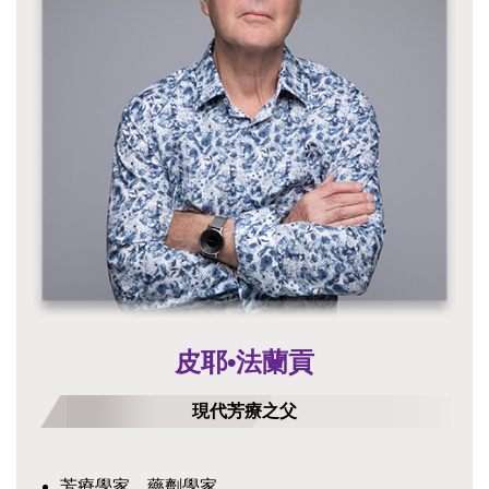
皮耶•法蘭貢
現代芳療之父
芳療學家、藥劑學家