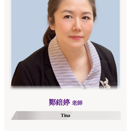
鄭錇婷
老師
Tina