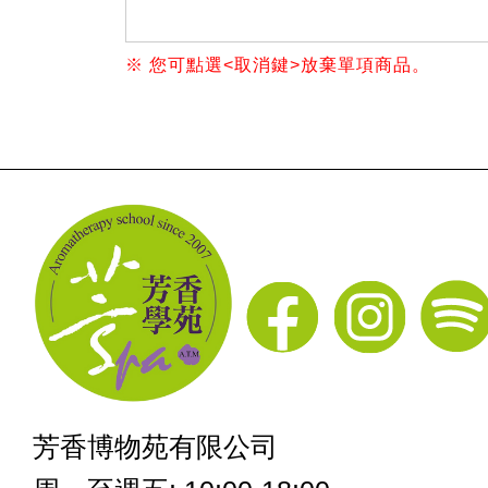
※ 您可點選<取消鍵>放棄單項商品。
芳香博物苑有限公司