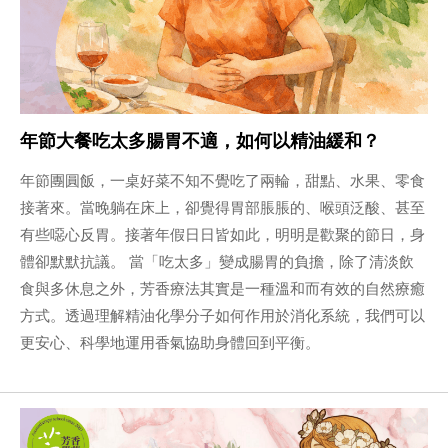
年節大餐吃太多腸胃不適，如何以精油緩和？
年節團圓飯，一桌好菜不知不覺吃了兩輪，甜點、水果、零食
接著來。當晚躺在床上，卻覺得胃部脹脹的、喉頭泛酸、甚至
有些噁心反胃。接著年假日日皆如此，明明是歡聚的節日，身
體卻默默抗議。 當「吃太多」變成腸胃的負擔，除了清淡飲
食與多休息之外，芳香療法其實是一種溫和而有效的自然療癒
方式。透過理解精油化學分子如何作用於消化系統，我們可以
更安心、科學地運用香氣協助身體回到平衡。