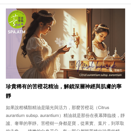
珍貴稀有的苦橙花精油，解鎖深層神經與肌膚的寧
靜
如果說柑橘類精油是陽光與活力，那麼苦橙花（Citrus
aurantium subsp. aurantium）精油就是那份在夜幕降臨後，靜
謐、奢華的寧靜。苦橙樹一身都是寶，從果實、葉片，到萃取
的主角——嬌嫩的白色花朵，每一部分都能萃煉出珍貴的精