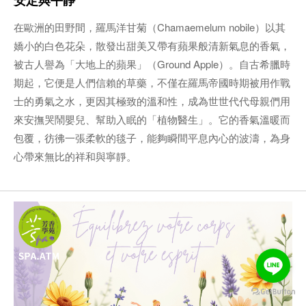
安定與平靜
在歐洲的田野間，羅馬洋甘菊（Chamaemelum nobile）以其
嬌小的白色花朵，散發出甜美又帶有蘋果般清新氣息的香氣，
被古人譽為「大地上的蘋果」（Ground Apple）。自古希臘時
期起，它便是人們信賴的草藥，不僅在羅馬帝國時期被用作戰
士的勇氣之水，更因其極致的溫和性，成為世世代代母親們用
來安撫哭鬧嬰兒、幫助入眠的「植物醫生」。它的香氣溫暖而
包覆，彷彿一張柔軟的毯子，能夠瞬間平息內心的波濤，為身
心帶來無比的祥和與寧靜。