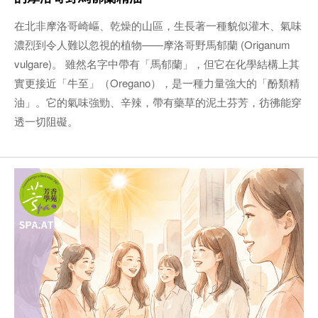
在北非摩洛哥崎嶇、乾燥的山區，生長著一種貌似灌木、氣味
濃烈到令人難以忽視的植物——摩洛哥野馬郁蘭 (Origanum
vulgare)。 雖然名字中帶有「馬郁蘭」，但它在化學結構上其
實更接近「牛至」（Oregano），是一種力量強大的「酚類精
油」。它的氣味強勁、辛辣，帶有藥草的泥土芬芳，彷彿能穿
透一切阻礙。