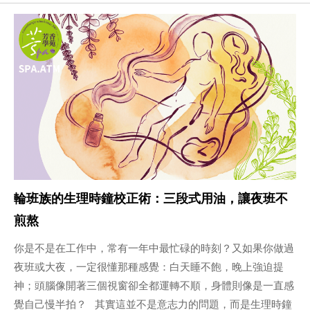
輪班族的生理時鐘校正術：三段式用油，讓夜班不
煎熬
你是不是在工作中，常有一年中最忙碌的時刻？又如果你做過
夜班或大夜，一定很懂那種感覺：白天睡不飽，晚上強迫提
神；頭腦像開著三個視窗卻全都運轉不順，身體則像是一直感
覺自己慢半拍？ 其實這並不是意志力的問題，而是生理時鐘