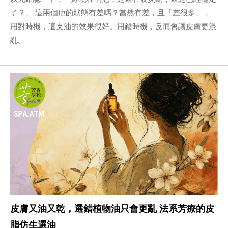
了？」 這兩個疤的狀態有差嗎？當然有差，且「差很多」，
用對時機，這支油的效果很好。用錯時機，反而會讓皮膚更混
亂。
皮膚又油又乾，選錯植物油只會更亂 法系芳療的皮
脂仿生選油