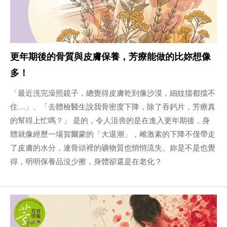
更年期後的骨質與皮膚保養，芳療能做的比妳想像
多！
「最近洗完澡照鏡子，總覺得皮膚乾到像沙漠，細紋擋都擋不
住…」、「去體檢醫生說我骨密度下降，除了吞鈣片，芳療真
的幫得上忙嗎？」 是的，令人沮喪的是在進入更年期後，身
體就像經歷一場賀爾蒙的「大退潮」，雌激素的下降不僅帶走
了皮膚的水分，連骨頭裡的礦物質也悄悄流失。妳是不是也覺
得，明明保養品沒少擦，身體卻還是在老化？