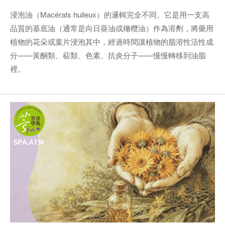
浸泡油（Macérats huileux）的邏輯完全不同。它是用一支高
品質的基底油（通常是向日葵油或橄欖油）作為溶劑，將藥用
植物的花朵或葉片浸泡其中，經過時間讓植物的脂溶性活性成
分——黃酮類、萜類、色素、抗炎分子——慢慢轉移到油脂
裡。