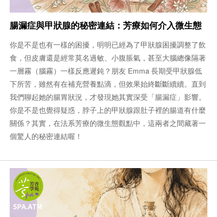
腸漏症與甲狀腺的秘密連結：芳療如何介入微生態
你是不是也有一樣的困擾，明明已經為了甲狀腺困擾調整了飲
食，但皮膚還是經常莫名過敏、小腹脹氣，甚至大腦總像隔著
一層霧（腦霧）一樣反應遲鈍？朋友 Emma 長期受甲狀腺低
下所苦，雖然有在補充營養點滴，但效果始終斷斷續續。直到
我們聊起她的腸胃狀況，才發現她其實深受「腸漏症」影響。
你是不是也覺得疑惑，脖子上的甲狀腺跟肚子裡的腸道有什麼
關係？其實，在法系芳療的微生態觀點中，這兩者之間藏著一
個驚人的秘密連結喔！