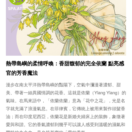
熱帶島嶼的柔情呼喚：香甜馥郁的完全依蘭 點亮感
官的芳香魔法
漫步在南太平洋熱帶島嶼的豔陽下，空氣中瀰漫著濃郁、甜
美、帶著一絲異國情調的花香。這就是依蘭（Ylang Ylang）的
氣味。在馬來語中，「依蘭依蘭」意為「花中之花」，光是名
字就充滿了浪漫氣息。在菲律賓，它傳統上被用來製作頭髮香
油；而在印度尼西亞，依蘭花是新婚夫婦床上的裝飾，象徵著
愛與和諧。它的香氣濃郁到幾乎可以讓人感受到溫暖的濕氣和