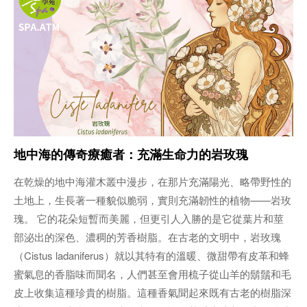
地中海的傳奇療癒者：充滿生命力的岩玫瑰
在乾燥的地中海灌木叢中漫步，在那片充滿陽光、略帶野性的
土地上，生長著一種貌似脆弱，實則充滿韌性的植物——岩玫
瑰。 它的花朵短暫而美麗，但更引人入勝的是它從葉片和莖
部泌出的深色、濃稠的芳香樹脂。在古老的文明中，岩玫瑰
（Cistus ladaniferus）就以其特有的溫暖、微甜帶有皮革和蜂
蜜氣息的香脂味而聞名，人們甚至會用梳子從山羊的鬍鬚和毛
皮上收集這種珍貴的樹脂。這種香氣聞起來既有古老的樹脂深