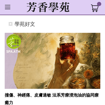
學苑好文
撞傷、神經痛、皮膚過敏 法系芳療浸泡油的協同療
癒力