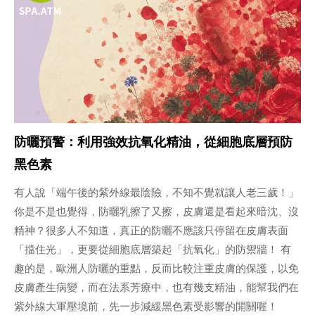
防曬預警：利用強效抗氧化精油，從細胞底層預防
黑色素
有人說「端午後的紫外線最陰險，不知不覺就讓人老三歲！」
你是不是也覺得，防曬乳擦了又擦，皮膚還是看起來暗沈、沒
精神？很多人不知道，真正的防曬不應該只停留在皮膚表面
「擋住光」，更要從細胞底層築起「抗氧化」的防禦牆！ 有
趣的是，歐洲人防曬的重點，反而比較注重皮膚的保護，以免
皮膚產生病變，而在法系芳療中，也有幾支精油，能幫我們在
紫外線大軍壓境前，先一步減緩黑色素受影響的開關喔！