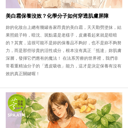
美白霜保養沒效？化學分子如何穿透肌膚屏障
妳的化妝台上總有幾罐各家昂貴的美白霜，天天勤勞塗抹，結
果照鏡子時，暗沈、斑點還是老樣子，皮膚看起來就是暗暗
的？其實，這很可能不是妳的保養品不夠好，也不是妳不夠努
力，而是那些珍貴的活性成分，根本沒有真正「抵達」妳肌膚
深層，發揮它們應有的魔法！ 在法系芳療的世界裡，我們非
常看重精油分子的「透皮吸收」能力，這才是決定保養有沒有
效的真正關鍵喔！