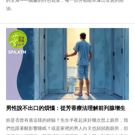
油。
男性說不出口的煩惱：從芳香療法理解前列腺增生
妳是否曾有過這樣的經驗？先生半夜起床好幾次想上廁所，我
們也跟著醒影響睡眠？或是家裡的男人白天也頻頻跑廁所，但