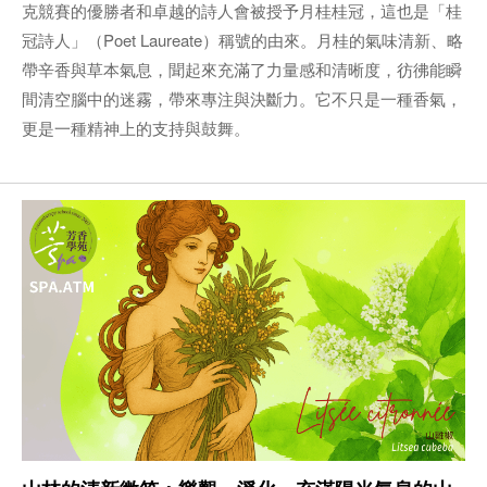
克競賽的優勝者和卓越的詩人會被授予月桂桂冠，這也是「桂
冠詩人」（Poet Laureate）稱號的由來。月桂的氣味清新、略
帶辛香與草本氣息，聞起來充滿了力量感和清晰度，彷彿能瞬
間清空腦中的迷霧，帶來專注與決斷力。它不只是一種香氣，
更是一種精神上的支持與鼓舞。