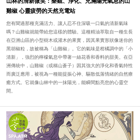
山林的清新微笑：樂觀、淨化、充滿陽光氣息的山
雞椒 心靈疲勞的天然充電站
您有聞過那種充滿活力、讓人忍不住深吸一口氣的清新氣味
嗎？山雞椒就能帶給您這樣的體驗。這種精油萃取自一種生長
在亞洲山區的小型樹木或灌木的果實，因其果實形狀像迷你的
黑胡椒粒，故被稱為「山雞椒」。它的氣味是柑橘調中的「小
清新」，強烈的檸檬氣息中帶著一絲花香和香料的甜美。在亞
洲傳統中，山雞椒（或稱山蒼子）因其強大的淨化和香氣特性
而廣泛應用，被視為一種能提振心神、驅散低落情緒的自然療
癒方式。它就像山林中的一抹陽光，能瞬間點亮您的心靈空
間。