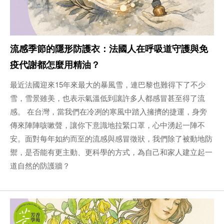
流感季節的隱形防護衣：法國人在呼吸道守護與免
疫代謝都怎麼用精油？
最近法國迎來15年來最大的暴風雪，連巴黎也難得下了不少
雪，雪景雖美，也表示氣溫低到讓許多人都感冒甚至得了流
感。 在台灣，當我們在冷冽的寒風中踏入擁擠的捷運，身旁
傳來陣陣咳嗽聲，讓你下意識地拉緊口罩，心中湧起一陣不
安。面對每年如約而至的流感與感冒徵狀，我們除了被動地防
禦，是否能有更主動、更科學的方式，為自己和家人建立起一
道自然的防護牆？