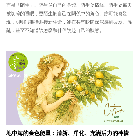
而是「陌生」。陌生於自己的身體、陌生於情緒、陌生於每天
被切碎的睡眠，更陌生於自己在關係中的角色。妳可能會發
現，明明很期待迎接新生命，卻在某些瞬間深深感到疲憊、混
亂，甚至不知道該怎麼和伴侶說起自己的狀態。
地中海的金色能量：清新、淨化、充滿活力的檸檬