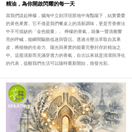
精油，為你開啟閃耀的每一天
當我們談起檸檬，腦海中立刻浮現那地中海豔陽下，結實纍纍
的黃色果實。它不僅是我們餐桌上的清新調味，更是芳香療法
中不可或缺的「金色能量」。 檸檬的香氣，就像一聲清脆響
亮的呼喊，能瞬間驅散低迷與昏沉。透過冷壓法萃取自其果
皮，將植物的生命力、陽光與果實的能量完整封存於精油之
中。這股清新而充滿穿透力的香氣，自古以來就是清潔與淨化
的代表，提醒我們生活可以隨時重新開始，煥發光彩。