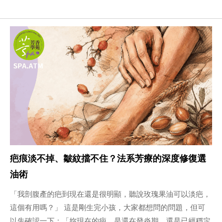
疤痕淡不掉、皺紋擋不住？法系芳療的深度修復選
油術
「我剖腹產的疤到現在還是很明顯，聽說玫瑰果油可以淡疤，
這個有用嗎？」 這是剛生完小孩，大家都想問的問題，但可
以先確認一下：「妳現在的疤，是還在發炎期，還是已經穩定