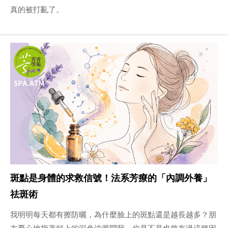
真的被打亂了。
斑點是身體的求救信號！法系芳療的「內調外養」
祛斑術
我明明每天都有擦防曬，為什麼臉上的斑點還是越長越多？朋
友憂心地指著頰上的深色沈澱問我。你是不是也曾有過這種困