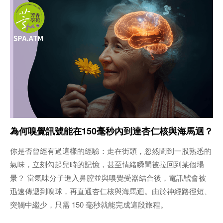
為何嗅覺訊號能在150毫秒內到達杏仁核與海馬迴？
你是否曾經有過這樣的經驗：走在街頭，忽然聞到一股熟悉的
氣味，立刻勾起兒時的記憶，甚至情緒瞬間被拉回到某個場
景？ 當氣味分子進入鼻腔並與嗅覺受器結合後，電訊號會被
迅速傳遞到嗅球，再直通杏仁核與海馬迴。由於神經路徑短、
突觸中繼少，只需 150 毫秒就能完成這段旅程。