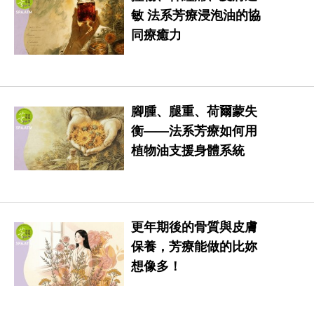
敏 法系芳療浸泡油的協
同療癒力
腳腫、腿重、荷爾蒙失
衡——法系芳療如何用
植物油支援身體系統
更年期後的骨質與皮膚
保養，芳療能做的比妳
想像多！