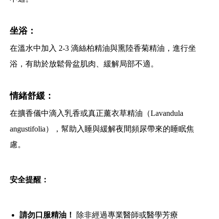
坐浴：
在溫水中加入 2-3 滴絲柏精油與熏陸香菊精油，進行坐
浴，有助於放鬆骨盆肌肉、緩解局部不適。
情緒舒緩：
在擴香儀中滴入乳香或真正薰衣草精油（Lavandula
angustifolia），幫助入睡與緩解夜間頻尿帶來的睡眠焦
慮。
安全提醒：
請勿口服精油！
除非經過專業醫師或醫學芳療