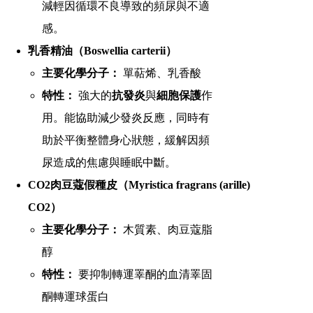
減輕因循環不良導致的頻尿與不適
感。
乳香精油（Boswellia carterii）
主要化學分子：
單萜烯、乳香酸
特性：
強大的
抗發炎
與
細胞保護
作
用。能協助減少發炎反應，同時有
助於平衡整體身心狀態，緩解因頻
尿造成的焦慮與睡眠中斷。
CO2肉豆蔻假種皮（Myristica fragrans (arille)
CO2）
主要化學分子：
木質素、肉豆蔻脂
醇
特性：
要抑制轉運睪酮的血清睪固
酮轉運球蛋白