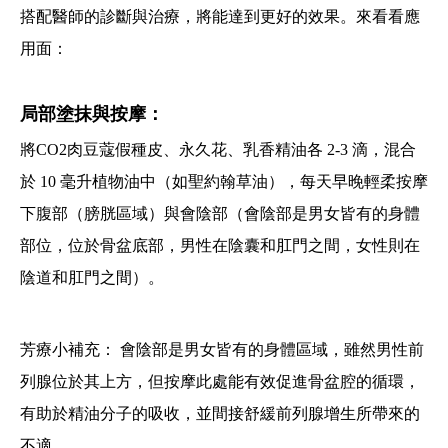
搭配醫師的診斷與治療，將能達到更好的效果。來看看應
用面：
局部塗抹與按摩：
將CO2肉豆蔻假種皮、永久花、乳香精油各 2-3 滴，混合
於 10 毫升植物油中（如聖約翰草油），每天早晚輕柔按摩
下腹部（膀胱區域）與會陰部（會陰部是男女皆有的身體
部位，位於骨盆底部，男性在陰囊和肛門之間，女性則在
陰道和肛門之間）。
芳療小補充： 會陰部是男女皆有的身體區域，雖然男性前
列腺位於其上方，但按摩此處能有效促進骨盆腔的循環，
有助於精油分子的吸收，並間接舒緩前列腺增生所帶來的
不適。