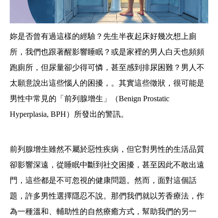
妳是否曾有過這樣的經驗？先生半夜起床好幾次想上廁
所，我們也跟著醒影響睡眠？或是家裡的男人白天也頻頻
跑廁所，但尿量卻少得可憐，甚至感到排尿困難？男人不
太願意說出這些惱人的困擾，。其實這些徵狀，很可能是
男性中常見的「前列腺增生」（Benign Prostatic
Hyperplasia, BPH）所發出的警訊。
前列腺增生雖然不屬於惡性疾病，但它對男性的生活品質
卻影響深遠，從睡眠中斷到社交困擾，甚至因此不敢出遠
門，這些都是不可忽視的健康問題。然而，面對這個話
題，許多男性選擇隱忍不說。那們我們就以芳香療法，作
為一種溫和、輔助性的自然療癒方式，幫助我們的另一