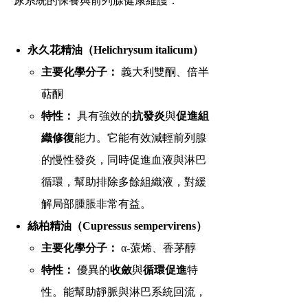
尿系統的保養與前列腺健康維護：
永久花精油（Helichrysum italicum）
主要化學分子：
義大利雙酮、倍半
萜酮
特性：
具有強效的
抗發炎
與
促進組
織修復
能力。它能有效減輕前列腺
的慢性發炎，同時促進血液與淋巴
循環，幫助排除多餘組織液，對緩
解局部腫脹非常有益。
絲柏精油（Cupressus sempervirens）
主要化學分子：
α-蒎烯、香茅醇
特性：
優異的
收斂
與
循環促進
特
性。能幫助靜脈與淋巴系統回流，