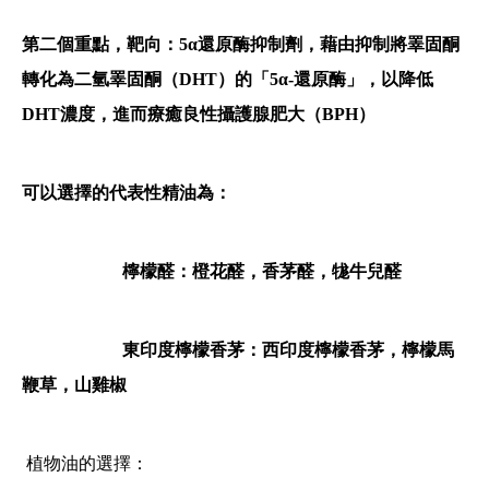
第二個重點，靶向：5α還原酶抑制劑，
藉由抑制將睪固酮
轉化為二氫睪固酮（DHT）的「5α-還原酶」，以降低
DHT濃度，進而療癒良性攝護腺肥大（BPH）
可以選擇的代表性精油為：
檸檬醛：橙花醛，香茅醛，牻牛兒醛
東印度檸檬香茅：西印度檸檬香茅，檸檬馬
鞭草，山雞椒
植物油的選擇：