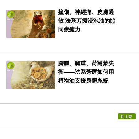
撞傷、神經痛、皮膚過
敏 法系芳療浸泡油的協
同療癒力
腳腫、腿重、荷爾蒙失
衡——法系芳療如何用
植物油支援身體系統