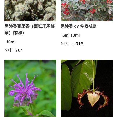
熏陸香百里香（西班牙馬郁
熏陸香 cv 希俄斯島
蘭）(有機)
5ml
10ml
10ml
1,016
NT﹕
元
701
NT﹕
元