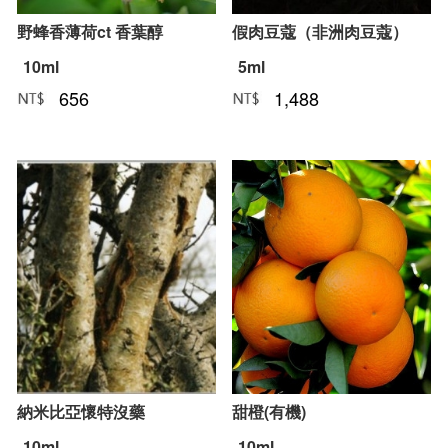
野蜂香薄荷ct 香葉醇
假肉豆蔻（非洲肉豆蔻）
10ml
5ml
656
1,488
NT﹕
元
NT﹕
元
納米比亞懷特沒藥
甜橙(有機)
10ml
10ml