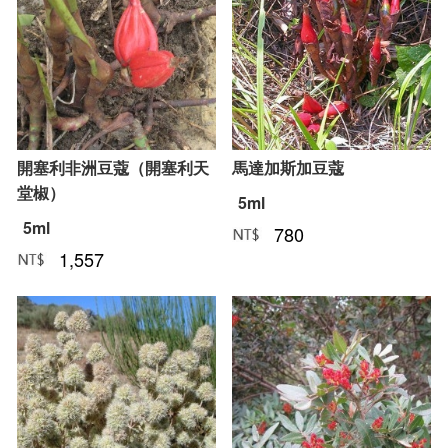
開塞利非洲豆蔻（開塞利天
馬達加斯加豆蔻
堂椒）
5ml
5ml
780
NT﹕
元
1,557
NT﹕
元