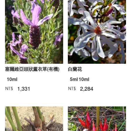
塞爾維亞頭狀薰衣草(有機)
白蘭花
10ml
5ml
10ml
1,331
2,284
NT﹕
元
NT﹕
元