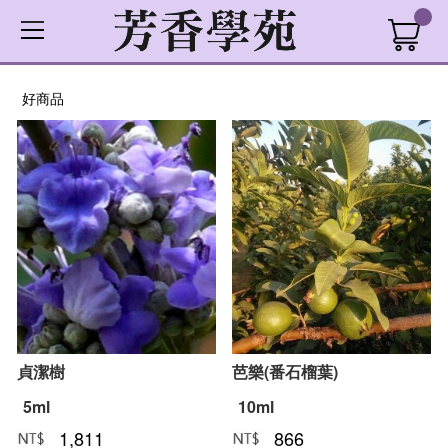
好商品
貞潔樹
芭樂(番石榴葉)
5ml
10ml
1,811
866
NT﹕
元
NT﹕
元