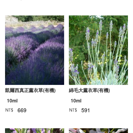
凱爾西真正薰衣草(有機)
綿毛大薰衣草(有機)
10ml
10ml
669
591
NT﹕
元
NT﹕
元