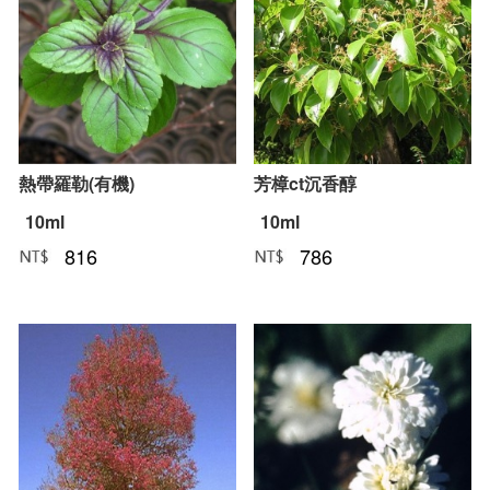
熱帶羅勒(有機)
芳樟ct沉香醇
10ml
10ml
816
786
NT﹕
元
NT﹕
元