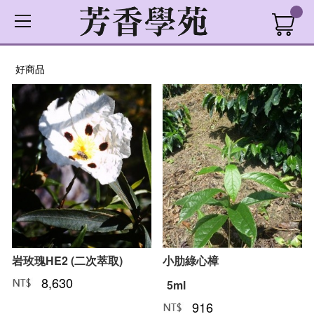
好商品
岩玫瑰HE2 (二次萃取)
小肋綠心樟
8,630
NT﹕
元
5ml
916
NT﹕
元