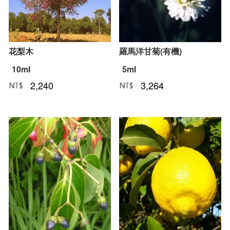
花梨木
羅馬洋甘菊(有機)
10ml
5ml
2,240
3,264
NT﹕
元
NT﹕
元