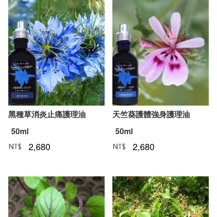
黑種草消炎止痛護理油
天竺葵護體強身護理油
50ml
50ml
2,680
2,680
NT﹕
元
NT﹕
元