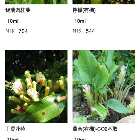
錫蘭肉桂葉
檸檬(有機)
10ml
10ml
704
544
NT﹕
元
NT﹕
元
丁香花苞
薑黃(有機)-CO2萃取
10ml
10ml