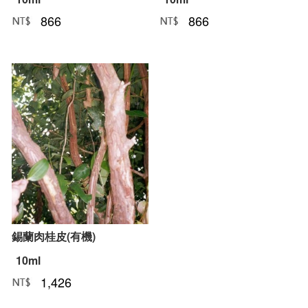
866
866
NT﹕
元
NT﹕
元
錫蘭肉桂皮(有機)
10ml
1,426
NT﹕
元