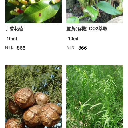
丁香花苞
薑黃(有機)-CO2萃取
10ml
10ml
866
866
NT﹕
元
NT﹕
元