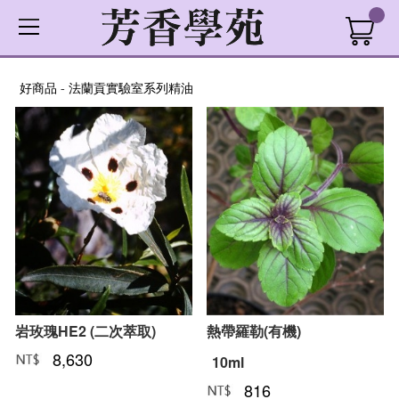
好商品
-
法蘭貢實驗室系列精油
岩玫瑰HE2 (二次萃取)
熱帶羅勒(有機)
8,630
NT﹕
元
10ml
816
NT﹕
元