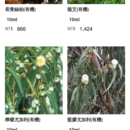
長青絲柏(有機)
龍艾(有機)
10ml
10ml
866
1,424
NT﹕
元
NT﹕
元
檸檬尤加利(有機)
藍膠尤加利(有機)
10ml
10ml