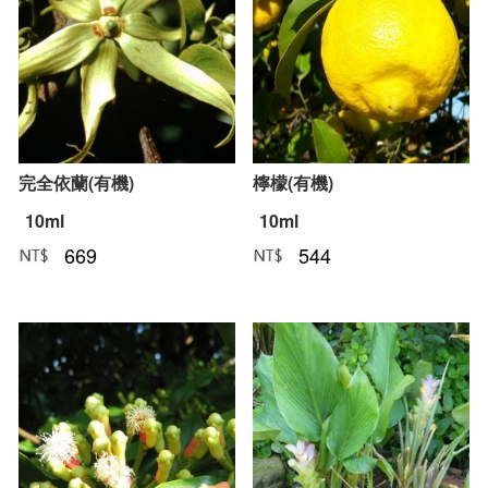
完全依蘭(有機)
檸檬(有機)
10ml
10ml
669
544
NT﹕
元
NT﹕
元