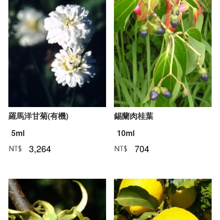
羅馬洋甘菊(有機)
錫蘭肉桂葉
5ml
10ml
3,264
704
NT﹕
元
NT﹕
元