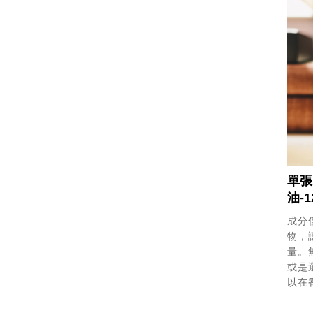
單張
油-1
成分
物，
量。
或是
以在