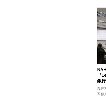
NA
『Le
銀行
我們
要你