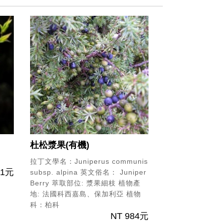
l
杜松漿果(有機)
拉丁文學名：Juniperus communis
91元
subsp. alpina
英文俗名： Juniper
Berry
萃取部位: 漿果細枝
植物產
地: 法國科西嘉島、保加利亞
植物
科：柏科
NT 984元