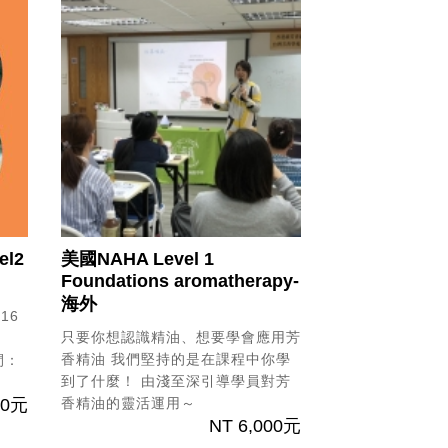
l2
美國NAHA Level 1
Foundations aromatherapy-
海外
16
只要你想認識精油、想要學會應用芳
香精油
我們堅持的是在課程中你學
間：
到了什麼！
由淺至深引導學員對芳
20元
香精油的靈活運用～
NT 6,000元