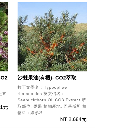
O2
沙棘果油(有機)- CO2萃取
拉丁文學名：Hyppophae
rhamnoides
英文俗名：
土耳
Seabuckthorn Oil CO3 Extract
萃
取部位: 漿果
植物產地: 巴基斯坦
植
71元
物科：繖形科
NT 2,684元