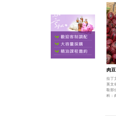
肉豆
拉丁文學
英文俗
取部位
科：