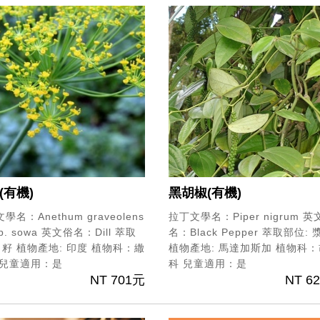
(有機)
黑胡椒(有機)
學名：Anethum graveolens
拉丁文學名：Piper nigrum
英
p. sowa
英文俗名：Dill
萃取
名：Black Pepper
萃取部位: 
 籽
植物產地: 印度
植物科：繖
植物產地: 馬達加斯加
植物科：
兒童適用：是
科
兒童適用：是
NT 701元
NT 6