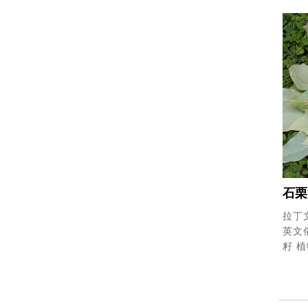
石栗
拉丁文
英文俗名
籽
植