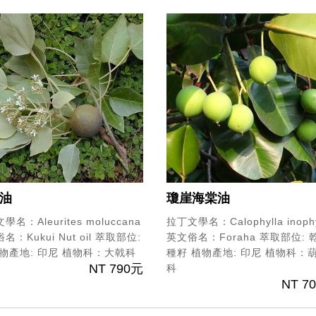
油
瓊崖海棠油
學名：Aleurites moluccana
拉丁文學名：Calophylla inophy
：Kukui Nut oil
萃取部位:
英文俗名：Foraha
萃取部位: 
物產地: 印尼
植物科：大戟科
種籽
植物產地: 印尼
植物科：
NT 790元
科
NT 7