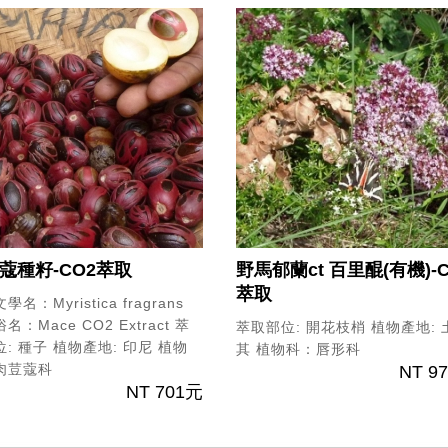
蔻種籽-CO2萃取
野馬郁蘭ct 百里醌(有機)-C
萃取
名：Myristica fragrans
名：Mace CO2 Extract
萃
萃取部位: 開花枝梢
植物產地: 
: 種子
植物產地: 印尼
植物
其
植物科：唇形科
肉荳蔻科
NT 9
NT 701元