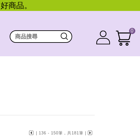
。好商品。
0
| 136 - 150筆，共181筆 |