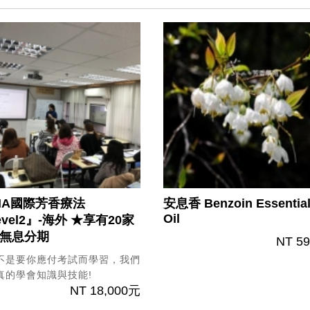
HA國際芳香療法
安息香
Benzoin Essentia
Oil
vel2』-海外
★享有20家
無息分期
NT 5
不是要你應付考試而學習，我們
真的學會知識與技能!
NT 18,000元