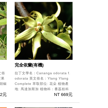
完全依蘭(有機)
文俗
拉丁文學名：Cananga odorata f.
漿果
odorata
英文俗名：Ylang Ylang
胡椒
Complete
萃取部位: 花朵
植物產
地: 馬達加斯加
植物科：番荔枝科
22元
NT 669元