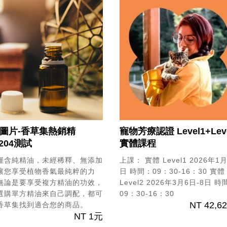
圖片-香草集熱銷精
寵物芳療認證 Level1+Leve
204測試
實體課程
僅含純精油，未經稀釋、無添加
上課：
實體 Level1 2026年1月
讓您享受植物香氣最純粹的力
日
時間：09：30-16：30
實體
無論是要享受複方精油的功效，
Level2 2026年3月6日-8日
時
選購單方精油來自己調配，都可
09：30-16：30
NT 42,6
香草集找到適合您的商品。
NT 1元