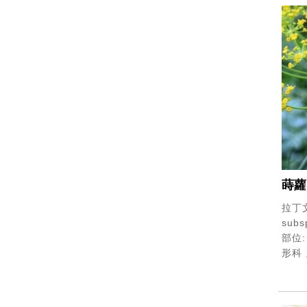
蒔蘿
拉丁文
subs
部位:
形科