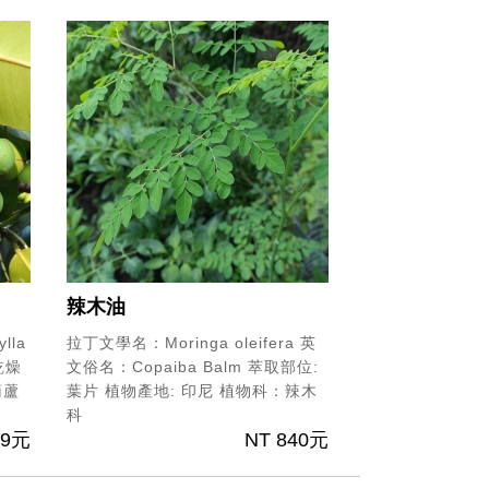
辣木油
lla
拉丁文學名：Moringa oleifera
英
乾燥
文俗名：Copaiba Balm
萃取部位:
葫蘆
葉片
植物產地: 印尼
植物科：辣木
科
09元
NT 840元