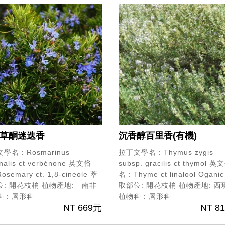
草酮迷迭香
沉香醇百里香(有機)
學名：Rosmarinus
拉丁文學名：Thymus zygis
inalis ct verbénone
英文俗
subsp. gracilis ct thymol
英文
semary ct. 1,8-cineole
萃
名：Thyme ct linalool Oganic
位: 開花枝梢
植物產地: 南非
取部位: 開花枝梢
植物產地: 西
科：唇形科
植物科：唇形科
NT 669元
NT 8