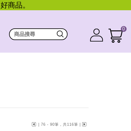
。好商品。
0
| 76 - 90筆，共116筆 |