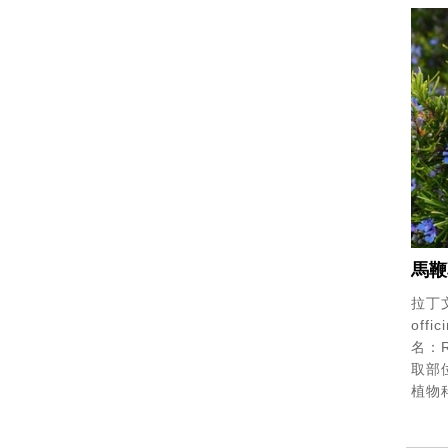
馬鞭
拉丁文
offic
名：Ro
取部
植物