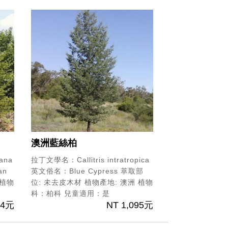
澳洲藍絲柏
ana
拉丁文學名：Callitris intratropica
an
英文俗名：Blue Cypress
萃取部
植物
位: 未去皮木材
植物產地: 澳洲
植物
科：柏科
兒童適用：是
34元
NT 1,095元