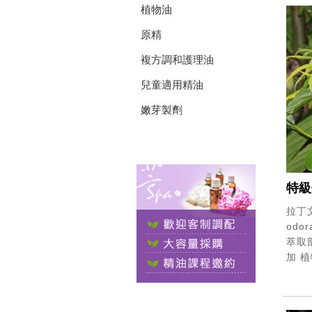
植物油
原精
複方調和護理油
兒童適用精油
嫩芽製劑
特級
拉丁文
odor
萃取部
加
植