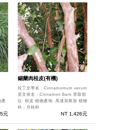
錫蘭肉桂皮(有機)
拉丁文學名：Cinnamomum verum
英文俗名：Cinnamon Bark
萃取部
物產
位: 樹皮
植物產地: 馬達加斯加
植物
科：月桂科
65元
NT 1,426元