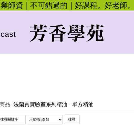
專業師資｜不可錯過的｜好課程。好老師
cast
商品
-
法蘭貢實驗室系列精油
-
單方精油