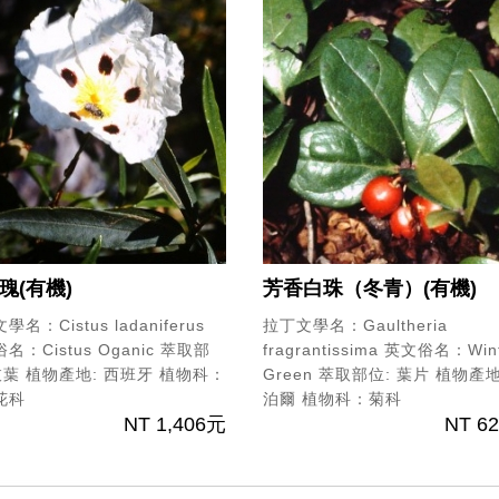
瑰(有機)
芳香白珠（冬青）(有機)
名：Cistus ladaniferus
拉丁文學名：Gaultheria
名：Cistus Oganic
萃取部
fragrantissima
英文俗名：Wint
枝葉
植物產地: 西班牙
植物科：
Green
萃取部位: 葉片
植物產地
花科
泊爾
植物科：菊科
NT 1,406元
NT 6