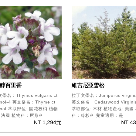
醇百里香
維吉尼亞雪松
學名：Thymus vulgaris ct
拉丁文學名：Juniperus virgini
nol-4
英文俗名：Thyme ct
英文俗名：Cedarwood Virgini
nol
萃取部位: 開花枝梢
植物
萃取部位: 木材
植物產地: 美國
 法國
植物科：唇形科
科：冷杉科
兒童適用：是
NT 1,294元
NT 4