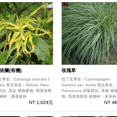
依蘭(有機)
玫瑰草
學名：Cananga odorata f.
拉丁文學名：Cymbopogon
ata
英文俗名：Vetiver Haiti
martinii var. motia
英文俗名：
位: 花朵
植物產地: 馬達加斯
Palmarosa
萃取部位: 草株
植
物科：番荔枝科
地: 馬達加斯加
植物科：禾本科
NT 1,024元
NT 4