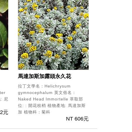
馬達加斯加露頭永久花
拉丁文學名：Helichrysum
er
gymnocephalum
英文俗名：
: 尼
Naked Head Immortelle
萃取部
位: : 開花枝梢
植物產地: 馬達加斯
22元
加
植物科：菊科
NT 606元