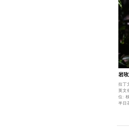
岩玫
拉丁文學
英文俗
位: 
半日