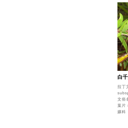
白千
拉丁文
subsp
文俗名
葉片
孃科