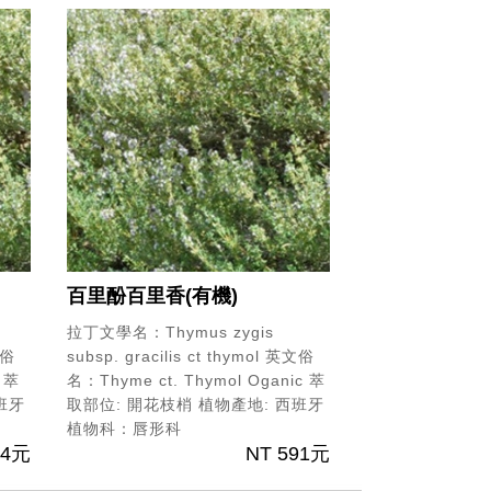
百里酚百里香(有機)
拉丁文學名：Thymus zygis
俗
subsp. gracilis ct thymol
英文俗
萃
名：Thyme ct. Thymol Oganic
萃
班牙
取部位: 開花枝梢
植物產地: 西班牙
植物科：唇形科
14元
NT 591元