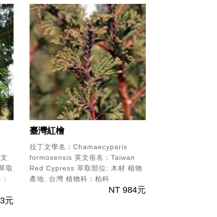
臺灣紅檜
拉丁文學名：Chamaecyparis
文
formosensis
英文俗名：‎Taiwan
萃取
Red Cypress
萃取部位: 木材
植物
科：
產地: 台灣
植物科：柏科
NT 984元
03元