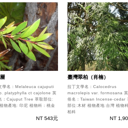
層
臺灣翠柏（肖楠）
學名：Melaleuca cajuputi
拉丁文學名：Calocedrus
. platyphylla ct cajolone
英
macrolepis var. formosana
英
：Cajuput Tree
萃取部位:
俗名：Taiwan Incense-cedar
植物產地: 印尼
植物科：桃金
部位:木材
植物產地:台灣
植物
柏科
NT 543元
NT 1,9