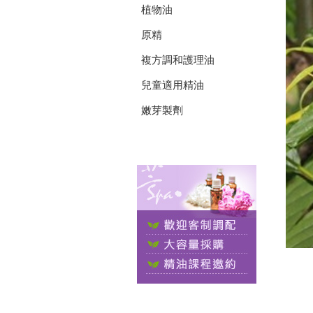
植物油
原精
複方調和護理油
兒童適用精油
嫩芽製劑