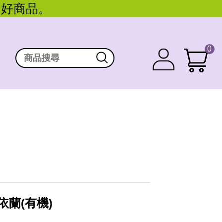
。好商品。
0
依蘭(有機)