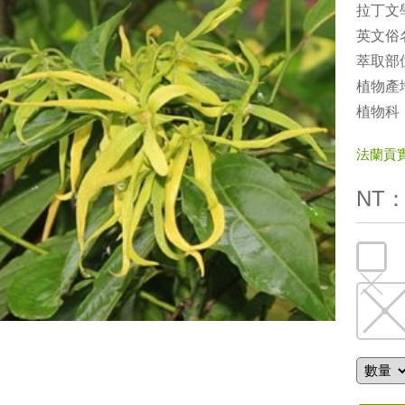
拉丁文學名
英文俗名：
萃取部位
植物產
植物科
法蘭貢實驗
NT