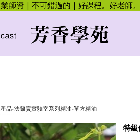
專業師資｜不可錯過的｜好課程。好老師
cast
產品
-
法蘭貢實驗室系列精油
-
單方精油
特級