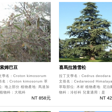
索姆巴豆
喜馬拉雅雪松
學名：Croton kimosorum
拉丁文學名：Cedrus deodara
名：Croton kimosorum
萃
文俗名：Cedarwood Himalay
位: 地上部分
植物產地: 馬達加
萃取部位: 木材
植物產地: 尼泊
植物科：大戟科
物科：冷杉科
兒童適用：是
NT 858元
NT 4