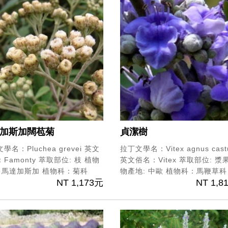
加斯加闊苞菊
貞潔樹
學名：Pluchea grevei
英文
拉丁文學名：Vitex agnus cast
Famonty
萃取部位: 枝
植物
英文俗名：Vitex
萃取部位: 漿
: 馬達加斯加
植物科：菊科
物產地: 中歐
植物科：馬鞭草科
NT 1,173元
NT 1,8