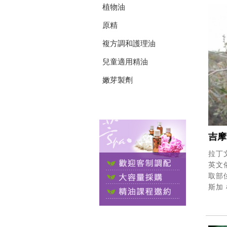
植物油
原精
複方調和護理油
兒童適用精油
嫩芽製劑
吉摩
拉丁文
英文俗
取部
斯加