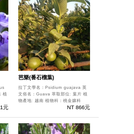
芭樂(番石榴葉)
us
拉丁文學名：Psidium guajava
英
果
植
文俗名：Guava
萃取部位: 葉片
植
物產地: 越南
植物科：桃金孃科
11元
NT 866元