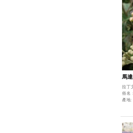
馬達
拉丁文
俗名：
產地