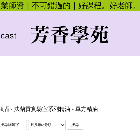
專業師資｜不可錯過的｜好課程。好老師
cast
商品
-
法蘭貢實驗室系列精油
-
單方精油