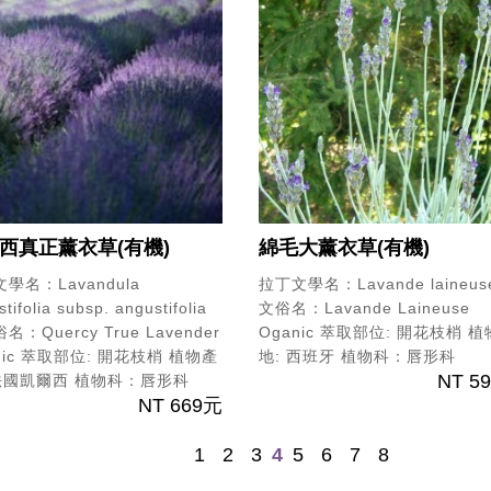
西真正薰衣草(有機)
綿毛大薰衣草(有機)
學名：Lavandula
拉丁文學名：Lavande laineus
tifolia subsp. angustifolia
文俗名：Lavande Laineuse
名：Quercy True Lavender
Oganic
萃取部位: 開花枝梢
植
ic
萃取部位: 開花枝梢
植物產
地: 西班牙
植物科：唇形科
NT 5
法國凱爾西
植物科：唇形科
NT 669元
1
2
3
4
5
6
7
8