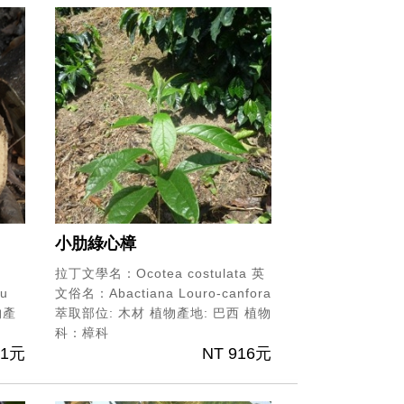
小肋綠心樟
拉丁文學名：Ocotea costulata
英
u
文俗名：Abactiana Louro-canfora
物產
萃取部位: 木材
植物產地: 巴西
植物
科：樟科
01元
NT 916元