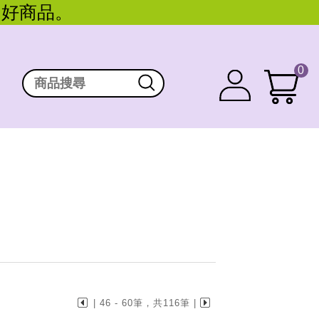
。好商品。
0
| 46 - 60筆，共116筆 |