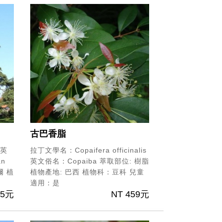
古巴香脂
英
拉丁文學名：Copaifera officinalis
an
英文俗名：Copaiba
萃取部位: 樹脂
爾
植
植物產地: 巴西
植物科：豆科
兒童
適用：是
25元
NT 459元