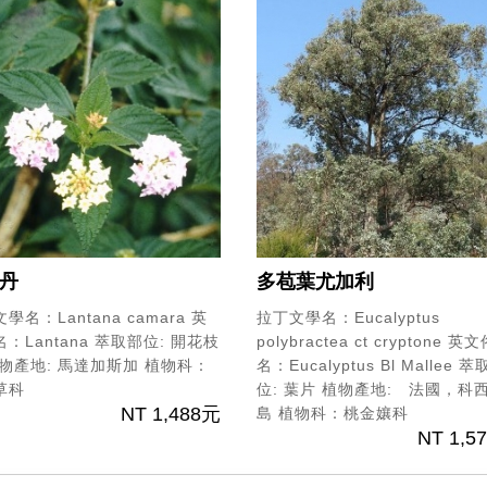
丹
多苞葉尤加利
學名：Lantana camara
英
拉丁文學名：Eucalyptus
：Lantana
萃取部位: 開花枝
polybractea ct cryptone
英文
物產地: 馬達加斯加
植物科：
名：Eucalyptus Bl Mallee
萃
草科
位: 葉片
植物產地: 法國，科
NT 1,488元
島
植物科：桃金孃科
NT 1,5