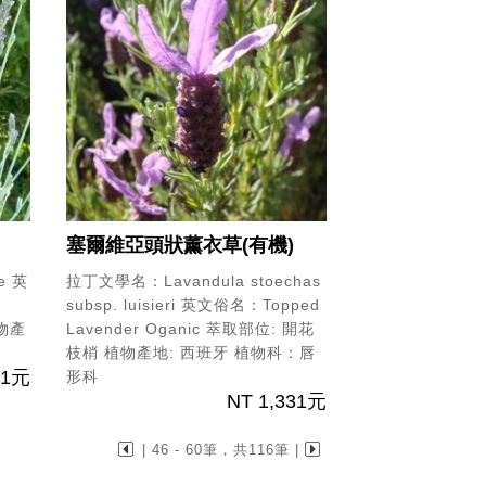
塞爾維亞頭狀薰衣草(有機)
e
英
拉丁文學名：Lavandula stoechas
subsp. luisieri
英文俗名：Topped
物產
Lavender Oganic
萃取部位: 開花
枝梢
植物產地: 西班牙
植物科：唇
91元
形科
NT 1,331元
| 46 - 60筆，共116筆 |