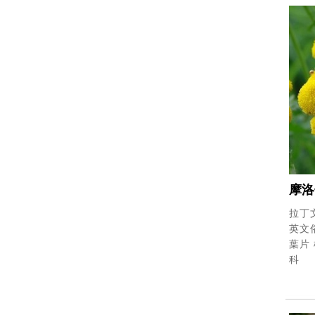
摩洛
拉丁文
英文俗
葉片
科