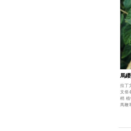
馬纓
拉丁文
文俗名
梢
植
馬鞭