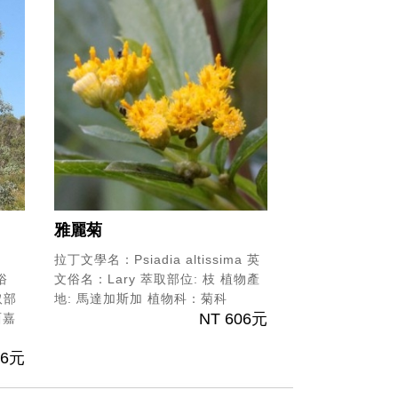
雅麗菊
拉丁文學名：Psiadia altissima
英
俗
文俗名：Lary
萃取部位: 枝
植物產
取部
地: 馬達加斯加
植物科：菊科
NT 606元
西嘉
76元