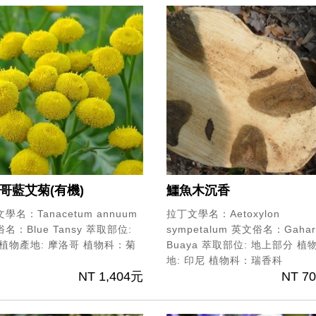
哥藍艾菊(有機)
鱷魚木沉香
學名：Tanacetum annuum
拉丁文學名：Aetoxylon
名：Blue Tansy
萃取部位:
sympetalum
英文俗名：Gahar
植物產地: 摩洛哥
植物科：菊
Buaya
萃取部位: 地上部分
植
地: 印尼
植物科：瑞香科
NT 1,404元
NT 7