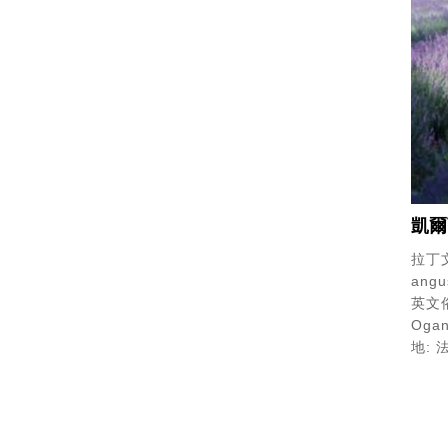
凱爾
拉丁文
angus
英文俗
Ogan
地: 