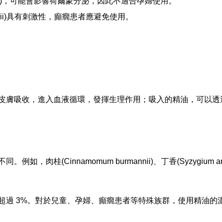
iflorum)，可能會影響荷爾蒙分泌，因此不適合孕婦使用。
mannii)具有刺激性，癲癇患者應避免使用。
皮膚吸收，進入血液循環，發揮生理作用；吸入的精油，可以透
肉桂(Cinnamomum burmannii)、丁香(Syzygium 
超過 3%。對於兒童、孕婦、癲癇患者等特殊族群，使用精油的