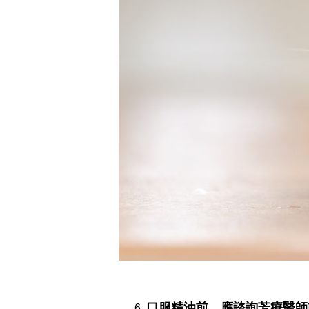
口服精油前，應諮詢芳療醫師