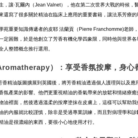
讓·瓦爾內（Jean Valnet），他在第二次世界大戰的時
來還寫了很多關於精油在臨床上應用的重要書籍，讓法系芳療的
重要知識傳遞者的皮耶 法蘭貢（Pierre Franchomme)
一定困難，於是他創立了芳香有機化學四象限，同時他與世界各
全人整體概念推行選用。
 Aromatherapy）：享受香氛按摩，身
國將芳香精油版圖擴展到英國後，將芳香精油透過個人護理與以及
香氛產業的影響。他們更重視精油的香氣帶來的放鬆和情緒療癒
物油裡面，然後透過溫柔的按摩塗抹在皮膚上，這樣可以幫助我
油的內服就比較謹慎，除非是受過專業訓練，而且對病理學和診
精油是很濃縮的東西，要很小心地使用才行。