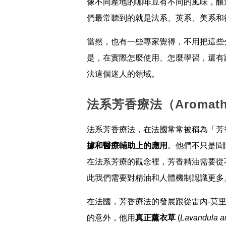
像不同產地的咖啡豆有不同的風味，釀
們最常聽到的就是法系、英系、美系和
當然，也有一些專家覺得，不用把這些
是，在實際怎麼使用、怎麼學習，還有
法這個迷人的領域。
法系芳香療法（Aromat
法系芳香療法，在法國常常被稱為「芳香醫學
據和醫療輔助上的應用
。他們不只是聞
在法系芳療的觀念裡，芳香精油需要從
此我們需要對精油和人體機制認識更多
在法國，芳香療法的發展跟從雷內-莫里斯·
的意外，他用
真正薰衣草
(
Lavandula an