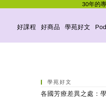
30年的
好課程
好商品
學苑好文
Pod
學苑好文
各國芳療差異之處：