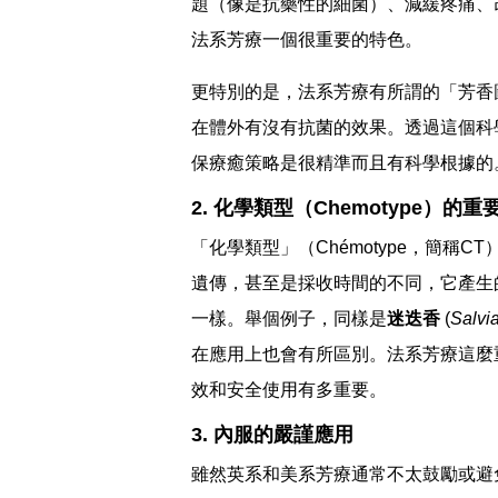
題（像是抗藥性的細菌）、減緩疼痛、
法系芳療一個很重要的特色。
更特別的是，法系芳療有所謂的「芳香
在體外有沒有抗菌的效果。透過這個科
保療癒策略是很精準而且有科學根據的
2. 化學類型（Chemotype）的重
「化學類型」（Chémotype，簡
遺傳，甚至是採收時間的不同，它產生
一樣。舉個例子，同樣是
迷迭香
(
Salvi
在應用上也會有所區別。法系芳療這麼
效和安全使用有多重要。
3. 內服的嚴謹應用
雖然英系和美系芳療通常不太鼓勵或避