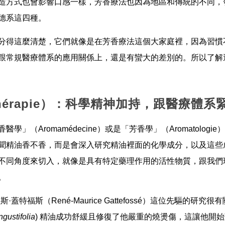
造方式也會影響口感一樣，芳香療法也因為地區和傳統的不同，
德系這四種。
分得這麼清楚，它們就像是在芳香療法這個大家庭裡，因為習慣
跟常規醫療體系的應用關係上，還是有蠻大的差別的。所以了解
hérapie）：科學精神加持，跟醫療體系
」（Aromamédecine）或是「芳香學」（Aromatolog
聞精油香不香，而是會深入研究精油裡面的化學成分，以及這些
不同角度來切入，就像是具有特定藥理作用的活性物質，跟我們
。
蓋特福斯（René-Maurice Gattefossé）這位先驅的
gustifolia
) 精油成功舒緩且修復了他嚴重的燒燙傷，這讓他開