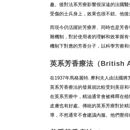
趣。後對法系芳療影響很深遠的法國醫生，
受傷的士兵身上，效果也很不錯。他後
而現今仍活躍於芳療界、同時也是芳香學苑
雜機制，對於使用者的理解和效掌握有
機制下對應的芳香分子，以科學芳療和
英系芳香療法（British
在1937年馬格麗特. 摩利夫人由法
英系芳香療法的發展就比較受到美容和
在英系芳療中，精油通常會被稀釋在植
皮膚也有好處。傳統的英系芳療對於精
導，不然通常不會建議內服。他們覺得