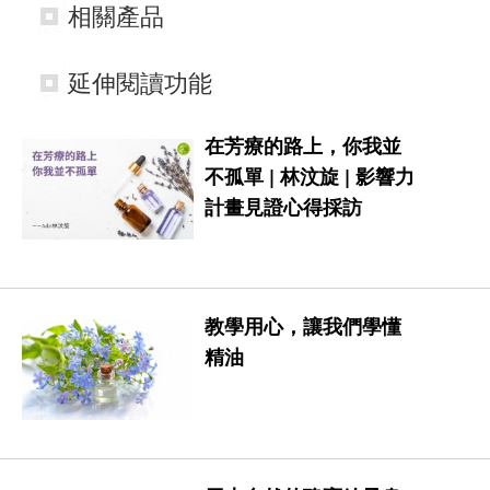
相關產品
延伸閱讀功能
在芳療的路上，你我並
不孤單 | 林汶旋 | 影響力
計畫見證心得採訪
教學用心，讓我們學懂
精油