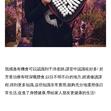
我感激有機會可以認識到千沛老師,課堂中認識咗好多! 於
芳香治療有咁深嘅體會,以往不明不白的地方,經過修讀課
程,得到更多知識,這些知識非常實用,能夠充分地運用係日
常生活,促進了身體健康,帶給家人朋友更健康的生活!