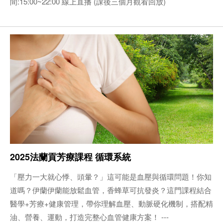
間:15:00~22:00 線上直播 (課後三個月觀看回放)
2025法蘭貢芳療課程 循環系統
「壓力一大就心悸、頭暈？」這可能是血壓與循環問題！你知
道嗎？伊蘭伊蘭能放鬆血管，香蜂草可抗發炎？這門課程結合
醫學+芳療+健康管理，帶你理解血壓、動脈硬化機制，搭配精
油、營養、運動，打造完整心血管健康方案！ ---