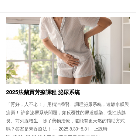
2025法蘭貢芳療課程 泌尿系統
「腎好，人不老！」用精油養腎、調理泌尿系統，遠離水腫與
疲勞！ 許多泌尿系統問題，如反覆性的尿道感染、慢性膀胱
炎、前列腺增生... 除了藥物治療，還能有更天然的輔助方式
嗎？答案是芳香療法！ --- 2025.8.30~8.31 上課時