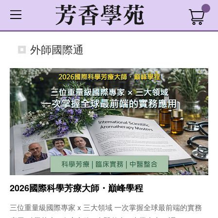
外師國際通
2026國際科學芳療大師・巔峰學程
三位重量級國際專家 x 三大領域 一次掌握全球最前端的實務