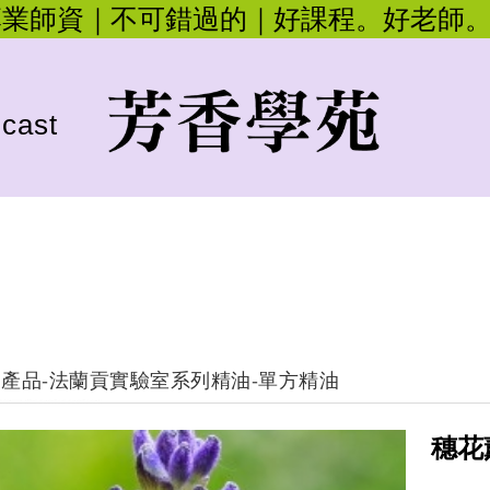
專業師資｜不可錯過的｜好課程。好老師
cast
產品
-
法蘭貢實驗室系列精油
-
單方精油
穗花