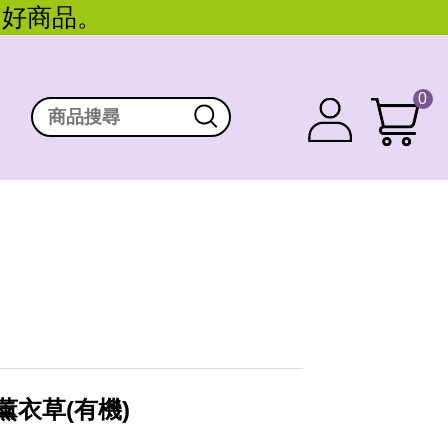
。好商品。
0
薰衣草(有機)