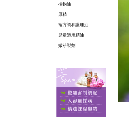
植物油
原精
複方調和護理油
兒童適用精油
嫩芽製劑