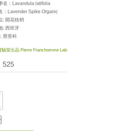
：Lavandula latifolia
Lavender Spike Organic
位: 開花枝梢
: 西班牙
：唇形科
室出品 Pierre Franchomme Lab
：
525