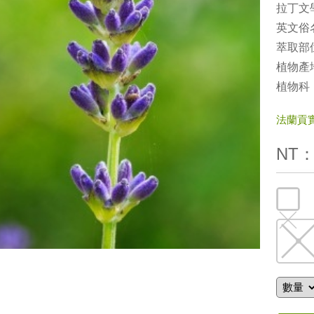
拉丁文學名
英文俗名：
萃取部
植物產地
植物科
法蘭貢實驗
NT