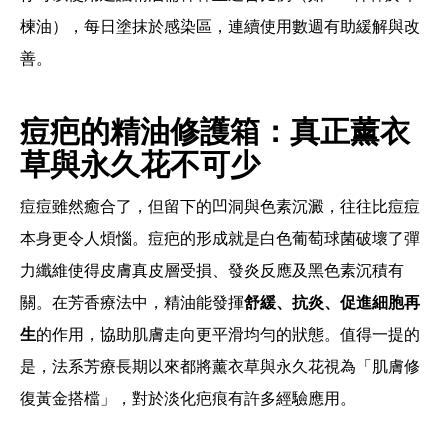
楝油），每日塗抹於感染區，連續使用數週有助緩解與改
善。
痘疤的精油修護箱：真正薰衣
草與永久花不可少
痘痘雖然癒合了，但留下的凹洞與色素沉澱，往往比痘痘
本身更令人煩惱。痘疤的形成
就是白色葡萄球菌破壞了彈
力纖維
使得皮膚真皮層受損、發炎反應及黑色素沉積有
關。在芳香療法中，精油能發揮
舒緩、抗炎、促進細胞再
生
的作用，協助肌膚走向更平滑均勻的狀態。值得一提的
是，法系芳療長期以來都將薰衣草與永久花視為「肌膚修
復黃金搭檔」，對於淡化疤痕有許多經驗應用。