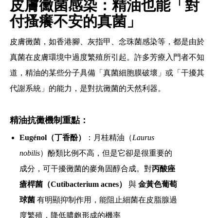
皮膚黴菌感染：精油也能「對
付搔癢不安的真菌」
皮膚黴菌，如香港腳、灰指甲、念珠菌感染等，都是由於
真菌在皮膚環境中過度繁殖所引起。許多芳療入門者不知
道，精油的某些分子具備「真菌細胞膜破壞」或「干擾其
代謝系統」的能力，是對抗黴菌的天然利器。
精油抗黴機制重點：
Eugénol（丁香酚）
：月桂精油（
Laurus
nobilis
）酚類比例不高，但是它卻是很重要的
成分，可干擾黴菌的麥角固醇合成。對
丙酸痤
瘡桿菌（Cutibacterium acnes）
與
金黃色葡萄
球菌
有明顯抑制作用，能阻止細菌在皮脂腺過
度繁殖，降低膿皰形成的機率