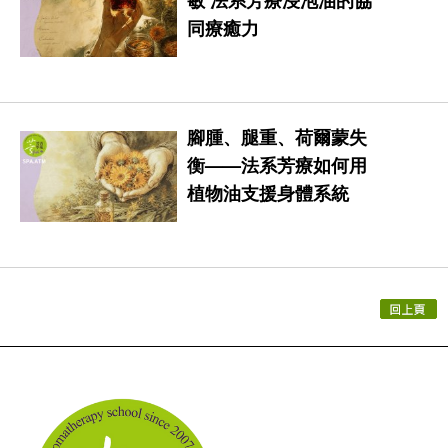
同療癒力
腳腫、腿重、荷爾蒙失
衡——法系芳療如何用
植物油支援身體系統