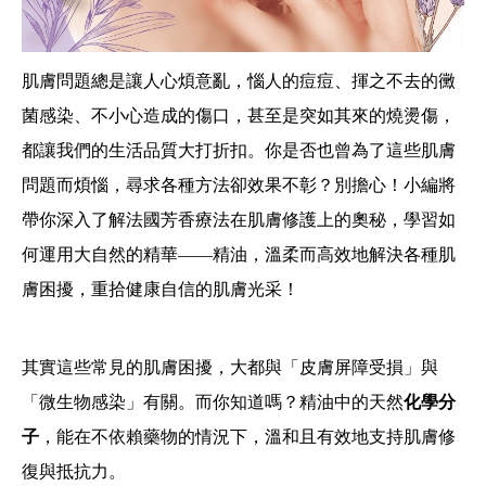
肌膚問題總是讓人心煩意亂，惱人的痘痘、揮之不去的黴
菌感染、不小心造成的傷口，甚至是突如其來的燒燙傷，
都讓我們的生活品質大打折扣。你是否也曾為了這些肌膚
問題而煩惱，尋求各種方法卻效果不彰？別擔心！小編將
帶你深入了解法國芳香療法在肌膚修護上的奧秘，學習如
何運用大自然的精華——精油，溫柔而高效地解決各種肌
膚困擾，重拾健康自信的肌膚光采！
其實這些常見的肌膚困擾，大都與「皮膚屏障受損」與
「微生物感染」有關。而你知道嗎？精油中的天然
化學分
子
，能在不依賴藥物的情況下，溫和且有效地支持肌膚修
復與抵抗力。