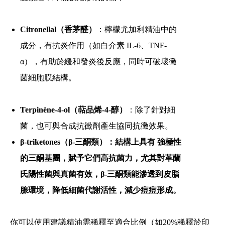
Citronellal（香茅醛）
：檸檬尤加利精油中的
成分，有抗炎作用（如白介素 IL-6、TNF-
α），有助於緩和發炎後反應，同時可破壞黴
菌細胞膜結構。
Terpinène-4-ol（萜品烯-4-醇）
：除了針對細
菌，也可與合成抗黴劑產生協同抗黴效果。
β-triketones（β-三酮類）：結構上具有 強極性
的三酮基團，賦予它們高抗菌力，尤其對革蘭
氏陽性菌與真菌有效，β-三酮類能滲透到皮脂
腺環境，降低細菌代謝活性，減少痘痘形成。
你可以使用建議精油需稀釋至適合比例（如20%稀釋於印