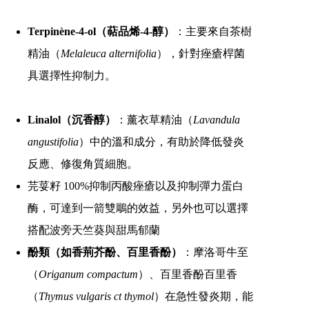
Terpinène-4-ol（萜品烯-4-醇）
：主要來自茶樹
精油（
Melaleuca alternifolia
），針對痤瘡桿菌
具選擇性抑制力。
Linalol（沉香醇）
：薰衣草精油（
Lavandula
angustifolia
）中的溫和成分，有助於降低發炎
反應、修復角質細胞。
芫荽籽 100
%抑制丙酸痤瘡以及抑制彈力蛋白
酶，可達到一箭雙鵰的效益，另外也可以選擇
搭配波旁天竺葵與甜馬郁蘭
酚類（如香荊芥酚、百里香酚）
：摩洛哥牛至
（
Origanum compactum
）、百里香酚百里香
（
Thymus vulgaris ct thymol
）在急性發炎期，能