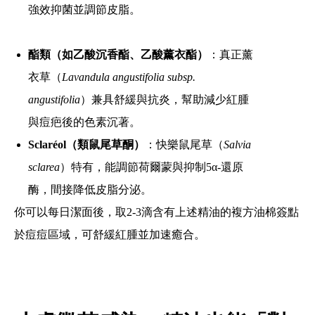
強效抑菌並調節皮脂。
酯類（如乙酸沉香酯、乙酸薰衣酯）
：真正薰
衣草（
Lavandula angustifolia subsp.
angustifolia
）兼具舒緩與抗炎，幫助減少紅腫
與痘疤後的色素沉著。
Sclaréol（類鼠尾草酮）
：快樂鼠尾草（
Salvia
sclarea
）特有，能調節荷爾蒙與抑制5α-還原
酶，間接降低皮脂分泌。
你可以每日潔面後，取2-3滴含有上述精油的複方油棉簽點
於痘痘區域，可舒緩紅腫並加速癒合。