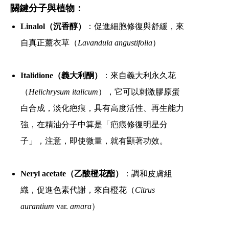
關鍵分子與植物：
Linalol（沉香醇）
：促進細胞修復與舒緩，來
自真正薰衣草（
Lavandula angustifolia
）
Italidione（義大利酮）
：來自義大利永久花
（
Helichrysum italicum
），它可以刺激膠原蛋
白合成，淡化疤痕，具有高度活性、再生能力
強，在精油分子中算是「疤痕修復明星分
子」，注意，即使微量，就有顯著功效。
Neryl acetate（乙酸橙花酯）
：調和皮膚組
織，促進色素代謝，來自橙花（
Citrus
aurantium
var.
amara
）