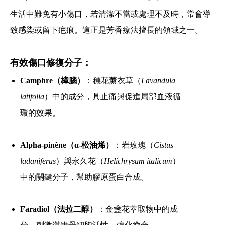
生活中難免有小傷口，若清潔不當或處理不及時，常會導
致感染或留下疤痕。這正是芳香療法擅長的領域之一。
有效傷口修復分子：
Camphre（樟腦）
：穗花薰衣草（
Lavandula
latifolia
）中的成分，具止痛與促進局部血液循
環的效果。
Alpha-pinène（α-松油烯）
：岩玫瑰（
Cistus
ladaniferus
）與永久花（
Helichrysum italicum
）
中的關鍵分子，幫助膠原蛋白合成。
Faradiol（法拉二醇）
：金盞花萃取物中的成