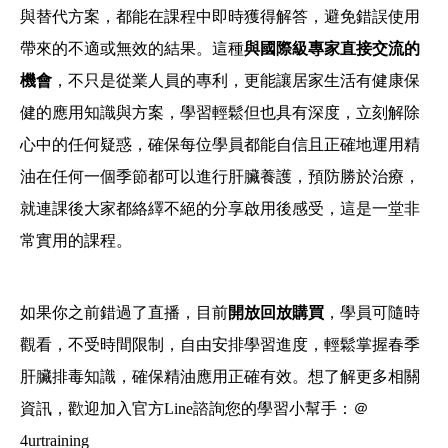
與替代方案，都能在課程中即時獲得解答，避免錯誤使用
帶來的不適或無效的結果。這種
與國際級專家直接交流的
機會
，不只是從業人員的專利，更能讓居家生活有健康保
健的應用知識與方案，學習輕鬆但也具有深度，立刻解除
心中的任何疑惑，確保每位學員都能自信且正確地運用精
油在任何一個季節都可以進行肝臟養護，預防勝於治療，
就連課後大家都絡繹不絕的分享啟用後感受，這是一堂非
常實用的課程。
如果你之前錯過了直播，目前
開放回放購買
，學員可隨時
觀看，不受時間限制，自由安排學習進度，輕鬆掌握春季
肝臟排毒知識，確保精油應用正確有效。
想了解更多相關
資訊，歡迎加入官方Line諮詢您的學習小幫手：＠
4urtraining