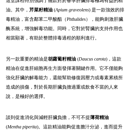
這堂課程特別強調了幾款對於春季肝臟排毒極為有益的精
油。其中，
芹菜籽精油
(
Apium graveolens
) 是一款強效的排
毒精油，富含鄰苯二甲酸酯（Phthalides），能夠刺激肝臟
酶系統，增強解毒功能。同時，它對於腎臟的支持作用也
相當顯著，有助於整體排毒過程的順利進行。
另一款重要的精油是
胡蘿蔔籽精油
(
Daucus carota
)，這款
精油在促進肝細胞再生方面發揮著關鍵作用。它不僅能夠
強化肝臟的解毒能力，還能幫助修復因壓力或毒素累積所
造成的損傷，對於長期肝臟負擔過重或飲食不當的人來
說，是極好的選擇。
談到促進消化與減輕肝臟負擔，不可不提
薄荷精油
(
Mentha piperita
)。這款精油能夠促進膽汁分泌，進而提升