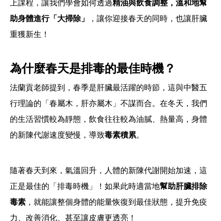
上課程，讓我們學會如何透過
精油與飲食調整，溫和地幫
助身體進行「大掃除」
，讓你迎接春天的同時，也讓肝臟
重獲新生！
為什麼春天是排毒的最佳時機？
法蘭貢老師提到，春季是肝臟最活躍的時節，這與中醫五
行理論的「春屬木，肝亦屬木」不謀而合。在冬天，我們
的生活習慣較為靜態，飲食往往較為油膩、熱量高，身體
的新陳代謝速度變慢，導致
毒素積累
。
隨著春天到來，氣溫回升，人體的新陳代謝開始加速，這
正是最佳的「排毒時機」！如果此時適當地
幫助肝臟排除
毒素
，就能讓整個身體的能量恢復到最佳狀態，提升免疫
力、改善消化、甚至讓皮膚更透亮！