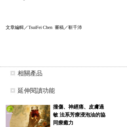
文章編輯
／TsuiFei Chen 審稿／
靳千沛
相關產品
延伸閱讀功能
撞傷、神經痛、皮膚過
敏 法系芳療浸泡油的協
同療癒力