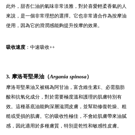
此外，甜杏仁油的氣味非常淡雅，對於喜愛輕柔香氣的人
來說，是一個非常理想的選擇。它也非常適合作為按摩油
使用，因為它的滑潤感能夠提升按摩的效果。
吸收速度
：中速吸收++
3. 摩洛哥堅果油（
Argania spinosa
）
摩洛哥堅果油又被稱為阿甘油，富含維生素E、必需脂肪
酸和抗氧化成分，對於需要極度溫和護理的肌膚特別有
效。這種基底油能夠深層滋潤皮膚，並幫助修復乾燥、粗
糙或受損的肌膚。它的吸收性極佳，不會給肌膚帶來油膩
感，因此適用於多種膚質，特別是乾性和敏感性皮膚。