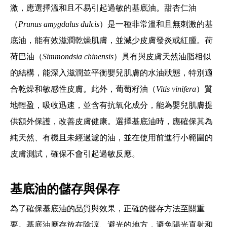
激，應選擇溫和且不易引起過敏的基底油。甜杏仁油
（
Prunus amygdalus dulcis
）是一種非常溫和且無刺激的基
底油，能有效滋潤乾燥肌膚，並減少皮膚發炎或紅腫。荷
荷巴油（
Simmondsia chinensis
）具有與皮膚天然油脂相似
的結構，能深入滋潤並平衡嬰兒肌膚的水油狀態，特別適
合乾燥和敏感性皮膚。此外，葡萄籽油（
Vitis vinifera
）質
地輕盈，吸收迅速，並含有抗氧化成分，能為嬰兒肌膚提
供額外保護，改善皮膚健康。選擇基底油時，應確保其為
純天然、有機且未經過濾的油，並在使用前進行小範圍的
皮膚測試，確保不會引起過敏反應。
基底油的儲存與保存
為了確保基底油的品質與效果，正確的儲存方法至關重
要。基底油應存放在陰涼、避光的地方，避免陽光直射和