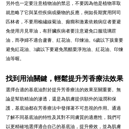
另外也一定要注意植物油的禁忌，不要因為他是植物萃取
就忽略了它與某些疾病或藥物的反應，例如長期實用阿司
匹林者，不要用榆繡線菊油、癲癇和激素依賴病症者要避
免使用月見草油，有肝臟疾病者要注意避免口服琉璃苣
油，而孕婦不適合蘆薈、紅花油、印煉油。6歲以下孩童要
避免紅花油、3歲以下要避免黑醋栗淨泡油、紅花油、印煉
油等喔。
找到用油關鍵，輕鬆提升芳香療法效果
選擇合適的基底油對於提升芳香療法的效果至關重要。無
論是幫助精油的滲透，還是為肌膚提供額外的滋潤和保
護，基底油都在芳香療法中發揮著不可忽視的作用。通過
了解不同基底油的特性及其對不同膚質的適應性，我們可
以更精確地選擇適合自己的基底油，提升療效，並為肌膚