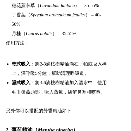
穗花薰衣草（
Lavandula latifolia
）
– 35-55%
丁香葉（
Syzygium aromaticum feuilles
）
– 40-
50%
月桂（
Laurus nobilis
）
– 35-55%
使用方法：
乾式吸入
：將2-3滴桉樹精油滴在手帕或吸入棒
上，深呼吸5分鐘，幫助清理呼吸道。
濕式吸入
：將3-6滴桉樹精油加入溫水中，使用
毛巾覆蓋頭部，吸入蒸氣，緩解鼻塞和咳嗽。
另外你可以搭配的芳香精油如下
2. 薄荷精油（
Mentha piperita
）