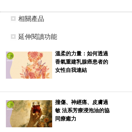
相關產品
延伸閱讀功能
溫柔的力量：如何透過
香氣重建乳腺癌患者的
女性自我連結
撞傷、神經痛、皮膚過
敏 法系芳療浸泡油的協
同療癒力