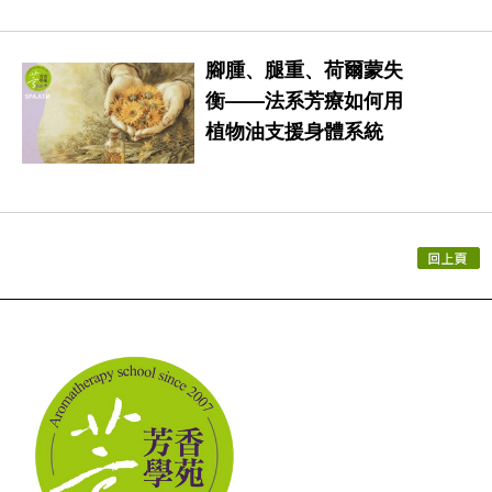
腳腫、腿重、荷爾蒙失
衡——法系芳療如何用
植物油支援身體系統