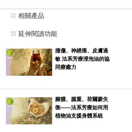
相關產品
延伸閱讀功能
撞傷、神經痛、皮膚過
敏 法系芳療浸泡油的協
同療癒力
腳腫、腿重、荷爾蒙失
衡——法系芳療如何用
植物油支援身體系統