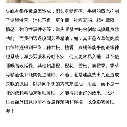
失眠有很多種原因造成，例如身體疼痛、手機的藍光抑制
了退黑激素、消化不良、更年期、神經衰弱、精神障礙、
憤怒、強迫性事件等等，當失眠發生時會剝奪或擾亂身體
功能，而我們透過嗅聞芳香精油，如：真正薰衣草能夠讓
自律神經得到平衡；穗甘松、檀香、綠橘等能平衡邊緣神
經系統，減少緊張和躁動不安，使人更容易入睡，甚至使
睡眠階段延長。其他如甜橙、橙花、雪松、廣霍香、香草
等精油也都能夠促進睡眠。不過，還是建議找出真正造成
失眠的原因，以共同平衡的方式來選油、用油，而不是一
味的依賴精油來幫助睡眠，才能得到更好的效果。此外，
也要額外留意睡前不要選擇茉莉和檸檬，以免影響睡眠
喔！