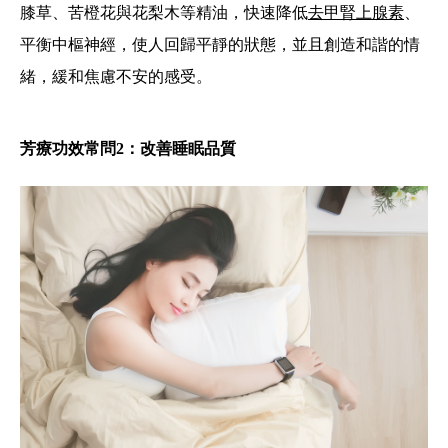
膝草、苦橙花與花梨木等精油，快速降低
去甲腎上腺素
、
平衡中樞神經，使人回歸平靜的狀態，並且創造和諧的情
緒，緩和焦慮不安的感受。
芳療功效常問2：改善睡眠品質