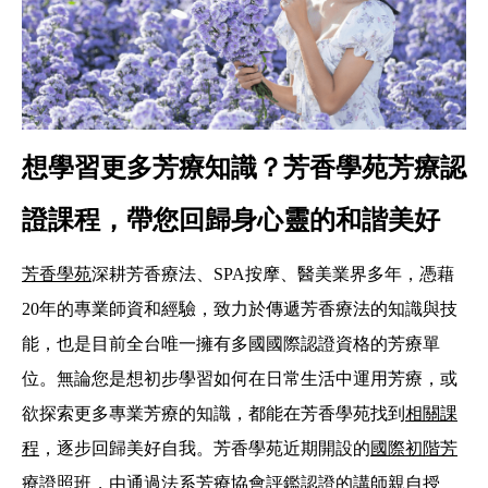
想學習更多芳療知識？芳香學苑芳療認
證課程，帶您回歸身心靈的和諧美好
芳香學苑
深耕芳香療法、SPA按摩、醫美業界多年，憑藉
20年的專業師資和經驗，致力於傳遞芳香療法的知識與技
能，也是目前全台唯一擁有多國國際認證資格的芳療單
位。無論您是想初步學習如何在日常生活中運用芳療，或
欲探索更多專業芳療的知識，都能在芳香學苑找到
相關課
程
，逐步回歸美好自我。芳香學苑近期開設的
國際初階芳
療證照班
，由通過法系芳療協會評鑑認證的講師親自授