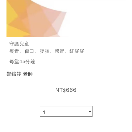
守護兒童
瘀青、傷口、腹脹、感冒、紅屁屁
每堂45分鐘
鄭錇婷 老師
666
NT
$