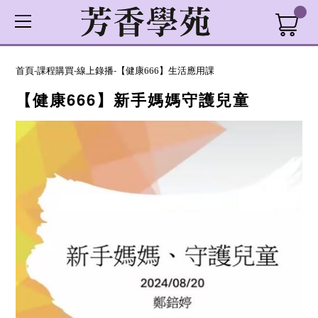
首頁
-
課程購買
-
線上錄播
-
【健康666】生活應用課
【健康666】新手媽媽守護兒童