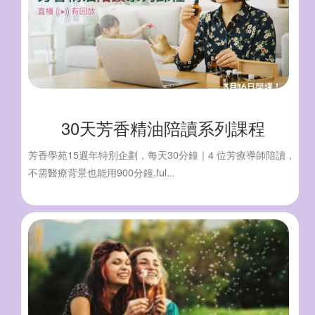
30天芳香精油陪讀系列課程
芳香學苑15週年特別企劃，每天30分鐘｜4 位芳療導師陪讀，
不需醫療背景也能用900分鐘.ful...