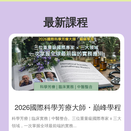
最新課程
2026國際科學芳療大師・巔峰學程
科學芳療 | 臨床實務 | 中醫整合。三位重量級國際專家 x 三大
領域，一次掌握全球最前端的實務...