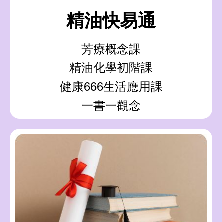
精油快易通
芳療概念課
精油化學初階課
健康666生活應用課
一書一觀念